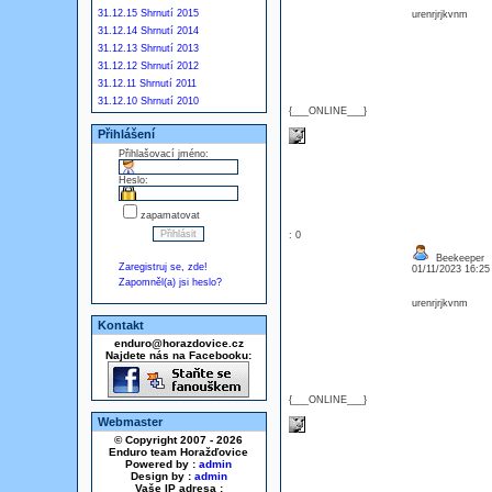
31.12.15 Shrnutí 2015
urenrjrjkvnm
31.12.14 Shrnutí 2014
31.12.13 Shrnutí 2013
31.12.12 Shrnutí 2012
31.12.11 Shrnutí 2011
31.12.10 Shrnutí 2010
{___ONLINE___}
Přihlášení
Přihlašovací jméno:
Heslo:
zapamatovat
: 0
Beekeeper
Zaregistruj se, zde!
01/11/2023 16:2
Zapomněl(a) jsi heslo?
urenrjrjkvnm
Kontakt
enduro@horazdovice.cz
Najdete nás na Facebooku:
{___ONLINE___}
Webmaster
© Copyright 2007 - 2026
Enduro team Horažďovice
Powered by :
admin
Design by :
admin
Vaše IP adresa :