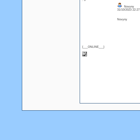
: 0
Novyny
31/10/2023 22:2
Novyny
{___ONLINE___}