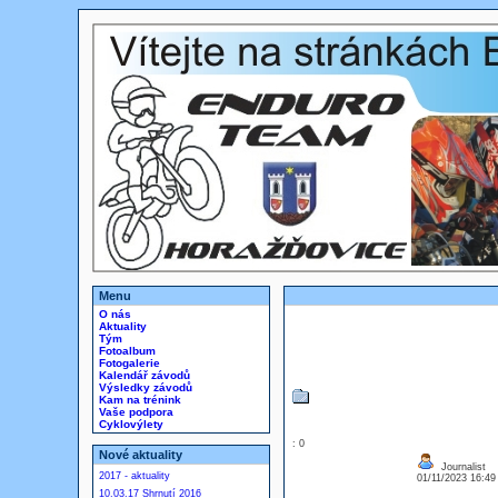
Menu
O nás
Aktuality
Tým
Fotoalbum
Fotogalerie
Kalendář závodů
Výsledky závodů
Kam na trénink
Vaše podpora
Cyklovýlety
: 0
Nové aktuality
Journalist
2017 - aktuality
01/11/2023 16:4
10.03.17 Shrnutí 2016