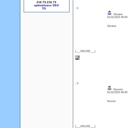
216.73.216.73
optimalizace SEO
: 0
Ukraine
01/11/2023 09:0
Ukraine
{___ONLINE___}
: 0
Novosti
01/11/2023 08:4
Novost
{___ONLINE___}