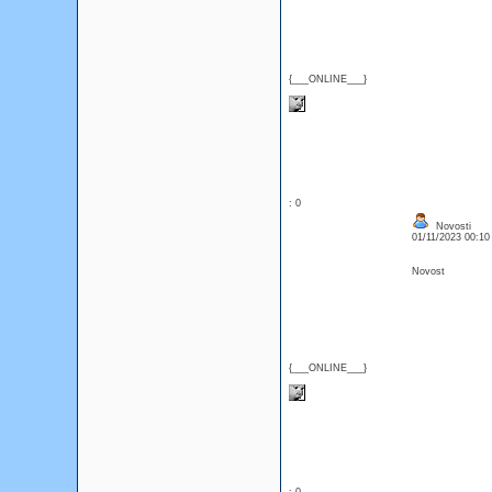
{___ONLINE___}
: 0
Novosti
01/11/2023 00:1
Novost
{___ONLINE___}