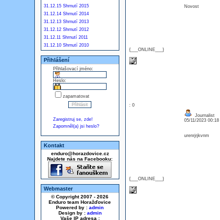
31.12.15 Shrnutí 2015
Novost
31.12.14 Shrnutí 2014
31.12.13 Shrnutí 2013
31.12.12 Shrnutí 2012
31.12.11 Shrnutí 2011
31.12.10 Shrnutí 2010
{___ONLINE___}
Přihlášení
Přihlašovací jméno:
Heslo:
zapamatovat
: 0
Journalist
Zaregistruj se, zde!
05/11/2023 00:1
Zapomněl(a) jsi heslo?
urenrjrjkvnm
Kontakt
enduro@horazdovice.cz
Najdete nás na Facebooku:
{___ONLINE___}
Webmaster
© Copyright 2007 - 2026
Enduro team Horažďovice
Powered by :
admin
Design by :
admin
Vaše IP adresa :