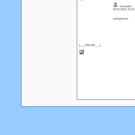
: 0
Journalist
03/11/2023 16:3
urenrjrjkvnm
{___ONLINE___}