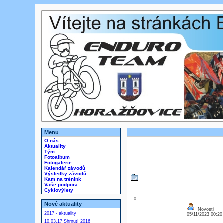
Menu
O nás
Aktuality
Tým
Fotoalbum
Fotogalerie
Kalendář závodů
Výsledky závodů
Kam na trénink
Vaše podpora
Cyklovýlety
: 0
Nové aktuality
Novosti
2017 - aktuality
05/11/2023 00:2
10.03.17 Shrnutí 2016