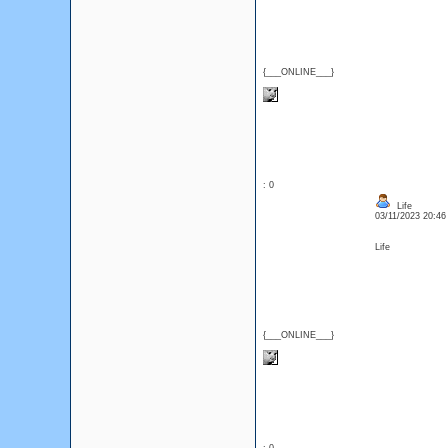
{___ONLINE___}
: 0
Life
03/11/2023 20:4
Life
{___ONLINE___}