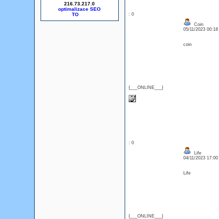
216.73.217.0
optimalizace SEO
: 0
Coin
05/11/2023 00:1
coin
{___ONLINE___}
: 0
Life
04/11/2023 17:0
Life
{___ONLINE___}