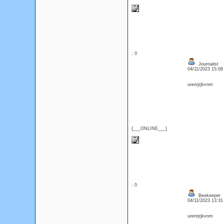
: 0
Journalist
04/11/2023 15:0
urenrjrjkvnm
{___ONLINE___}
: 0
Beekeeper
04/11/2023 13:3
urenrjrjkvnm