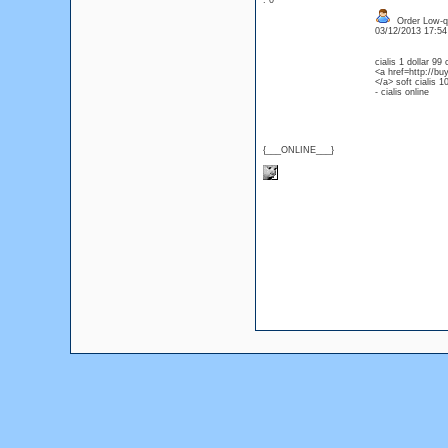
: 0
Order Low-qua
03/12/2013 17:5
cialis 1 dollar 99 
<a href=http://bu
</a> soft cialis 
- cialis online
{___ONLINE___}