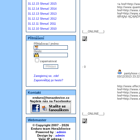
31.12.15 Shrnutí 2015
<a href=http://
http://www.quant
31.12.14 Shrnutí 2014
href=http://www
href=http://www
31.12.13 Shrnutí 2013
ĄŔĄ¦Ąó ĄÇĄĺĄŮĄ
31.12.12 Shrnutí 2012
31.12.11 Shrnutí 2011
31.12.10 Shrnutí 2010
{___ONLINE___}
Přihlášení
Přihlašovací jméno:
Heslo:
zapamatovat
: 0
pantyhose 
Zaregistruj se, zde!
03/12/2013 23:2
Zapomněl(a) jsi heslo?
http://www.effec
href=http://www
Kontakt
href=http://www.
href=http://www
enduro@horazdovice.cz
href=http://www.
Najdete nás na Facebooku:
{___ONLINE___}
Webmaster
© Copyright 2007 - 2026
Enduro team Horažďovice
Powered by :
admin
Design by :
admin
Vaše IP adresa :