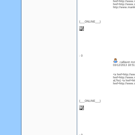
href=http://www.
href=http://www
http://www.manil
{___ONLINE___}
: 0
caillavet mo
03/12/2013 18:5
<a href=http://w
href=http://www.
aL%s) <a href=h
href=http://www.
{___ONLINE___}