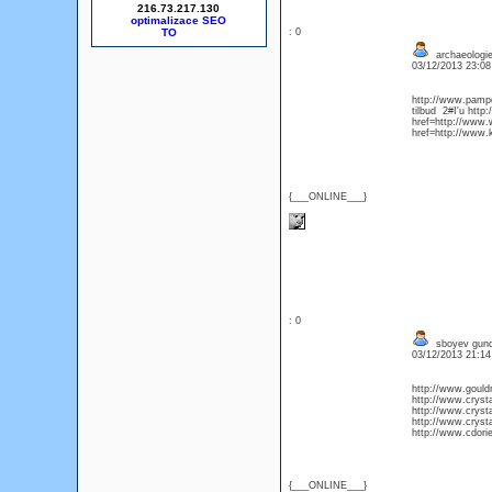
216.73.217.130
optimalizace SEO
: 0
archaeologi
03/12/2013 23:0
http://www.pampc
tilbud 2#I'u htt
href=http://www.
href=http://www.
{___ONLINE___}
: 0
sboyev gundo
03/12/2013 21:1
http://www.gouldn
http://www.crys
http://www.cryst
http://www.cryst
http://www.cdorie
{___ONLINE___}