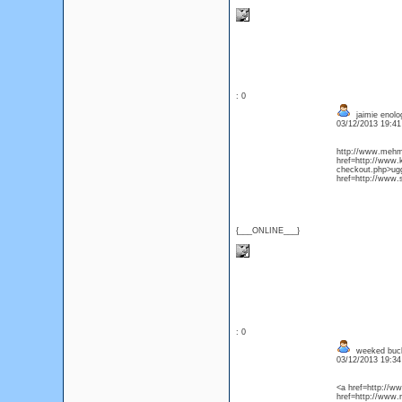
: 0
jaimie enolo
03/12/2013 19:4
http://www.mehme
href=http://www.
checkout.php>ug
href=http://www.
{___ONLINE___}
: 0
weeked buck
03/12/2013 19:3
<a href=http://w
href=http://www.