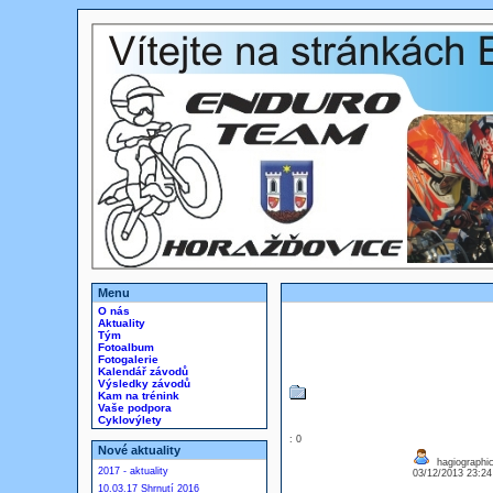
Menu
O nás
Aktuality
Tým
Fotoalbum
Fotogalerie
Kalendář závodů
Výsledky závodů
Kam na trénink
Vaše podpora
Cyklovýlety
: 0
Nové aktuality
hagiographic
2017 - aktuality
03/12/2013 23:2
10.03.17 Shrnutí 2016