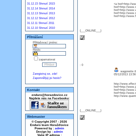
31.12.15 Shrnutí 2015
<a href=http://w
href=http://www
31.12.14 Shrnutí 2014
href=http://www.
href=http://www
31.12.13 Shrnutí 2013
href=http://www.f
31.12.12 Shrnutí 2012
31.12.11 Shrnutí 2011
31.12.10 Shrnutí 2010
{___ONLINE___}
Přihlášení
Přihlašovací jméno:
Heslo:
zapamatovat
: 0
wagonette th
Zaregistruj se, zde!
05/12/2013 13:5
Zapomněl(a) jsi heslo?
http://www.effec
href=http://www
Kontakt
href=http://www.
href=http://www
enduro@horazdovice.cz
http://www.quan
Najdete nás na Facebooku:
{___ONLINE___}
Webmaster
© Copyright 2007 - 2026
Enduro team Horažďovice
Powered by :
admin
Design by :
admin
Vaše IP adresa :