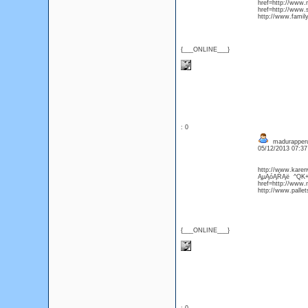
href=http://www.
href=http://www
http://www.famil
{___ONLINE___}
: 0
madurapperu
05/12/2013 07:3
http://www.karen
ĄµĄóĄŔĄë ^QK+k h
href=http://www.
http://www.palle
{___ONLINE___}