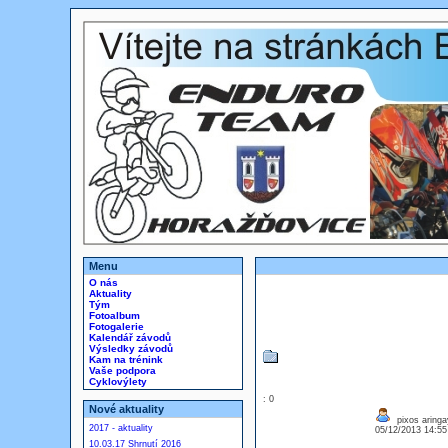
Menu
O nás
Aktuality
Tým
Fotoalbum
Fotogalerie
Kalendář závodů
Výsledky závodů
Kam na trénink
Vaše podpora
Cyklovýlety
: 0
Nové aktuality
pixos aringa
2017 - aktuality
05/12/2013 14:5
10.03.17 Shrnutí 2016