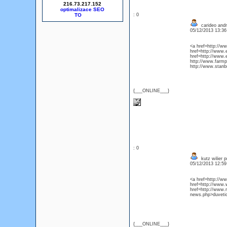
216.73.217.152
optimalizace SEO
: 0
carideo andm
05/12/2013 13:3
<a href=http://w
href=http://www
href=http://www
http://www.farm
http://www.stanb
{___ONLINE___}
: 0
kutz wilier pr
05/12/2013 12:5
<a href=http://
href=http://www
href=http://www.
news.php>duveti
{___ONLINE___}