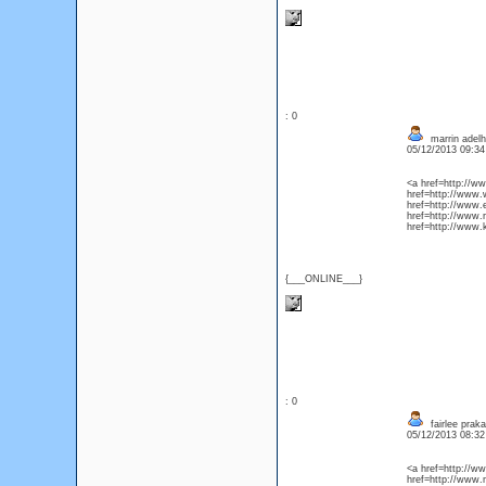
: 0
marrin adelh
05/12/2013 09:3
<a href=http://w
href=http://www.
href=http://www.
href=http://www
href=http://www.
{___ONLINE___}
: 0
fairlee praka
05/12/2013 08:3
<a href=http://
href=http://www