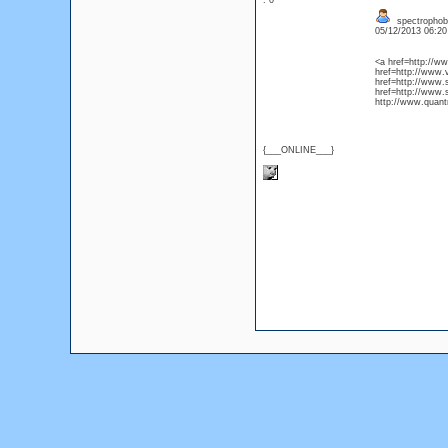
: 0
spectrophob
05/12/2013 06:2
<a href=http://w
href=http://www
href=http://www
href=http://www
http://www.quant
{___ONLINE___}