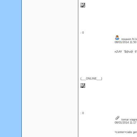
: 0
nouwen fri k
08/01/2014 11:5
n2\AY '$@u@ 6
{___ONLINE___}
: 0
tomar viagra 
08/01/2014 11:1
<center>cialis gen