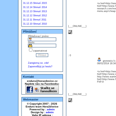
31.12.15 Shrnutí 2015
<a href=http://w
href=http://www.
31.12.14 Shrnutí 2014
research.com/men
menu.asp>cheap 
31.12.13 Shrnutí 2013
31.12.12 Shrnutí 2012
31.12.11 Shrnutí 2011
31.12.10 Shrnutí 2010
{___ONLINE___}
Přihlášení
Přihlašovací jméno:
Heslo:
zapamatovat
: 0
gronowicz's 
Zaregistruj se, zde!
08/01/2014 18:3
Zapomněl(a) jsi heslo?
<a href=http://ww
href=http://www.
Kontakt
http://www.warti
href=http://www.
enduro@horazdovice.cz
FhP;9
Najdete nás na Facebooku:
{___ONLINE___}
Webmaster
© Copyright 2007 - 2026
Enduro team Horažďovice
Powered by :
admin
Design by :
admin
Vaše IP adresa :