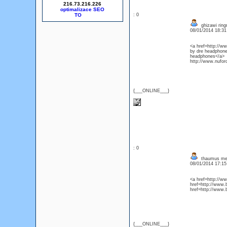
216.73.216.226
optimalizace SEO
: 0
ghizawi ringn
08/01/2014 18:3
<a href=http://w
by dre headphone
headphones</a> h
http://www.nufo
{___ONLINE___}
: 0
thaumus men
08/01/2014 17:1
<a href=http://ww
href=http://www.
href=http://www.
{___ONLINE___}