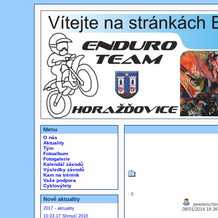
Menu
O nás
Aktuality
Tým
Fotoalbum
Fotogalerie
Kalendář závodů
Výsledky závodů
Kam na trénink
Vaše podpora
Cyklovýlety
: 0
Nové aktuality
pewterschmidt
2017 - aktuality
08/01/2014 18:3
10.03.17 Shrnutí 2016