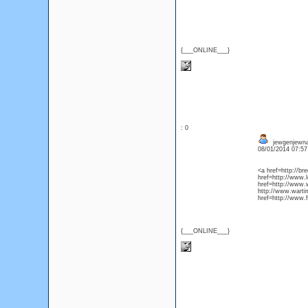
{___ONLINE___}
: 0
jewgenjewna
08/01/2014 07:5
<a href=http://br
href=http://www.
href=http://www.
http://www.wartim
href=http://www.
{___ONLINE___}