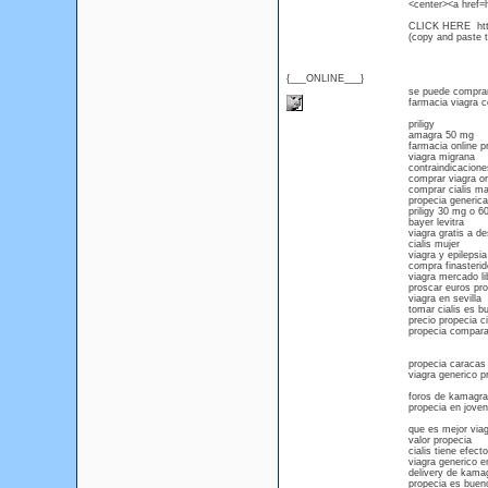
<center><a href=
CLICK HERE htt
(copy and paste th
{___ONLINE___}
se puede comprar 
farmacia viagra 
priligy
amagra 50 mg
farmacia online p
viagra migrana
contraindicaciones
comprar viagra or
comprar cialis ma
propecia generica
priligy 30 mg o 6
bayer levitra
viagra gratis a 
cialis mujer
viagra y epilepsia
compra finasterid
viagra mercado li
proscar euros pro
viagra en sevilla
tomar cialis es b
precio propecia cia
propecia compara
propecia caracas 
viagra generico p
foros de kamagra p
propecia en jove
que es mejor viagr
valor propecia
cialis tiene efec
viagra generico 
delivery de kama
propecia es buen