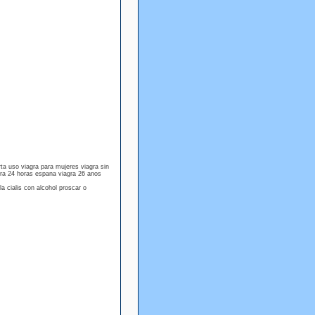
rta uso viagra para mujeres viagra sin
agra 24 horas espana viagra 26 anos
a cialis con alcohol proscar o