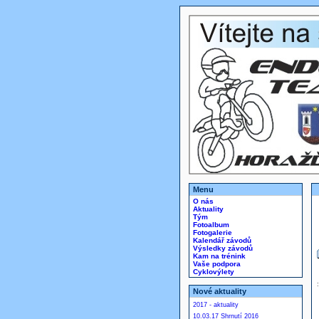
Menu
O nás
Aktuality
Tým
Fotoalbum
Fotogalerie
Kalendář závodů
Výsledky závodů
Kam na trénink
Vaše podpora
Cyklovýlety
Nové aktuality
2017 - aktuality
10.03.17 Shrnutí 2016