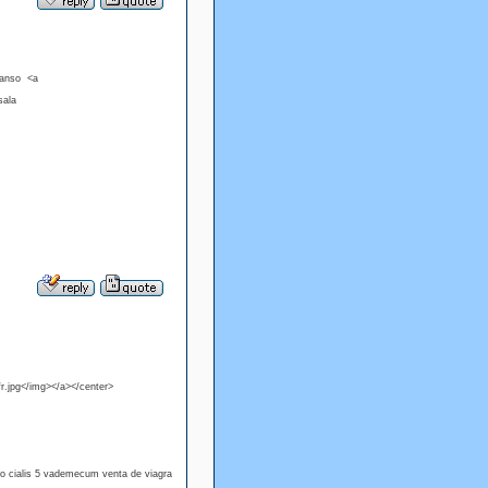
hanso <a
asala
r.jpg</img></a></center>
ivo cialis 5 vademecum venta de viagra