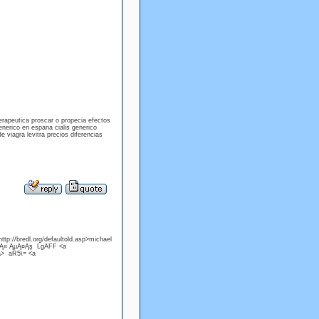
rapeutica proscar o propecia efectos
enerico en espana cialis generico
 viagra levitra precios diferencias
p://bredl.org/defaultold.asp>michael
ĄŁĄ« ĄµĄ¤Ąş LgAFF <a
/a> aR5\= <a