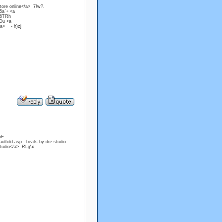
store online</a> 7!w?.
5a`+ <a
@6TRh
Ou <a
/a> - h)zj
5E
ultold.asp - beats by dre studio
studio</a> RLg\x