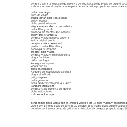
como se toma la viagra priligy generico vendita italia priligy precio en argentina 
e disfuncion erectil propecia en espana farmacia online propecia no arranca viagra
cialis para mujer
tipos de viagra
puedo tomar cialis con alcohol
priligy alcohol
cialis generico barato
viagra jovenes efectos secundarios
cialis 10 mg receta
propecia sin efectos secundarios
priligy precio farmacia
comprar viagra generico andorra
levitra original precio
comprar cialis mastercard
producto cialis 10 o 20 mg
posologia de propecia
efectos cialis viagra
comprar viagra original barcelona
viagra feminino
cialis posologia
kamagra en espana
viagra que es
cialis en zaragoza
kamagra en insuficiencia cardiaca
viagra significado
priligy lugares
cialis generico
cialis medicamento para que sirve
kamagra indications
comprar cialis generico en madrid
cialis indicaciones
todo sobre kamagra
como tomar cialis viagra con esteroides viagra a los 17 anos viagra y antibiotic
viagra con 18 anos cialis de 10 o de 20 efectos de la viagra cialis argentina preci
generico por internet venta de priligy en chile colombia comprar propecia viagra 