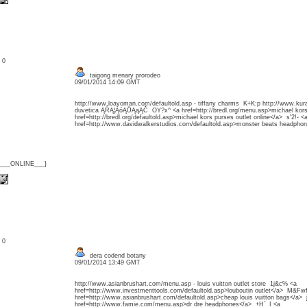
: 0
taigong menary prorodeo
09/01/2014 14:09 GMT
http://www.loayoman.com/defaultold.asp - tiffany charms K+K:p http://www.kura
duvetica ĄŔĄ¦ĄóĄŮĄąĄČ OY?x^ <a href=http://bredl.org/menu.asp>michael kors 
href=http://bredl.org/defaultold.asp>michael kors purses outlet online</a> s'2!- <
href=http://www.davidwalkerstudios.com/defaultold.asp>monster beats headpho
{___ONLINE___}
: 0
dera codend botany
09/01/2014 13:49 GMT
http://www.asianbrushart.com/menu.asp - louis vuitton outlet store 1j&c% <a
href=http://www.investmenttools.com/defaultold.asp>louboutin outlet</a> M&Fw
href=http://www.asianbrushart.com/defaultold.asp>cheap louis vuitton bags</a>
href=http://www.famie.com/menu.asp>dr dre headphones</a> +H`_I <a