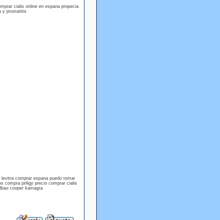
comprar cialis online en espana propecia
 y prostatitis
os levitra comprar espana puedo tomar
os compra priligy precio comprar cialis
bilbao cooper kamagra