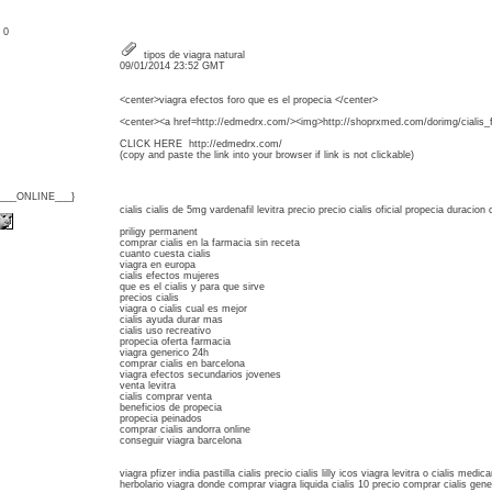
: 0
tipos de viagra natural
09/01/2014 23:52 GMT
<center>viagra efectos foro que es el propecia </center>
<center><a href=http://edmedrx.com/><img>http://shoprxmed.com/dorimg/cialis_f
CLICK HERE http://edmedrx.com/
(copy and paste the link into your browser if link is not clickable)
{___ONLINE___}
cialis cialis de 5mg vardenafil levitra precio precio cialis oficial propecia duracio
priligy permanent
comprar cialis en la farmacia sin receta
cuanto cuesta cialis
viagra en europa
cialis efectos mujeres
que es el cialis y para que sirve
precios cialis
viagra o cialis cual es mejor
cialis ayuda durar mas
cialis uso recreativo
propecia oferta farmacia
viagra generico 24h
comprar cialis en barcelona
viagra efectos secundarios jovenes
venta levitra
cialis comprar venta
beneficios de propecia
propecia peinados
comprar cialis andorra online
conseguir viagra barcelona
viagra pfizer india pastilla cialis precio cialis lilly icos viagra levitra o cialis med
herbolario viagra donde comprar viagra liquida cialis 10 precio comprar cialis gen