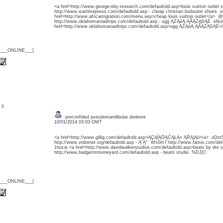
<a href=http://www.george-eby-research.com/defaultold.asp>louis vuitton outlet 
http://www.wartimepress.com/defaultold.asp - cheap christian louboutin shoes e
href=http://www.africamigration.com/menu.asp>cheap louis vuitton outlet</a> 
http://www.oklahomaroadtrips.com/defaultold.asp - ugg ĄŻĄéĄ·ĄĂĄŻĄßĄË eNu
href=http://www.oklahomaroadtrips.com/defaultold.asp>ugg ĄŻĄéĄ·ĄĂĄŻĄßĄË<
{___ONLINE___}
: 0
preconfided pseudomandibular donkere
10/01/2014 03:03 GMT
<a href=http://www.gillig.com/defaultold.asp>ĄÇĄĺĄŮĄĆĄŁĄ« ĄŔĄ¦Ąó</a> oDm
http://www.vtdotnet.org/defaultold.asp - Ą˘Ą° Wx0m7 http://www.famie.com/defa
1hocw <a href=http://www.davidwalkerstudios.com/defaultold.asp>beats by dre 
http://www.badgermtnvineyard.com/defaultold.asp - beats studio %DJ[C
{___ONLINE___}