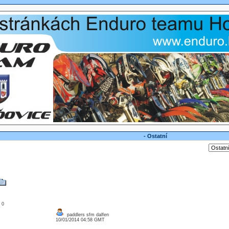
- Ostatní
: 0
paddlers sfm dalfen
10/01/2014 04:58 GMT