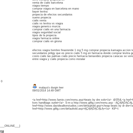
venta de cialis barcelona
viagra tiempo
comprar viagra en barcelona en mano
bayer levitra
propecia de efectos secundarios
sueno propecia
cialis venta
cialis vs levitra vs viagra
viagra generico murcia
comprar cialis en una farmacia
viagra seguridad social
tipos de la propecia
viagra farmacia online
comprar cialis en girona
efectos viagra hombre finasteride 1 mg 5 mg comprar propecia kamagra accion te
secundarios priligy que es precio cialis 5 mg en farmacia donde comprar levitra g
costo cialis las palmas cialis precio farmacia benavides propecia caracas se vende
entre viagra y cialis propecia como instalar
: 0
malaya's durgin leer
09/01/2014 14:49 GMT
<a href=http://www.famie.com/menu.asp>beats by dre solo</a> @35\& <a href=htt
kors handbags outlet</a> S-m-a http://www.gillig.com/menu.asp - ĄÇĄĺĄŮĄĆ
href=http://www.davidwalkerstudios.com/defaultold.asp>cheap beats by dr dre<
href=http://www.gillig.com/defaultold.asp>ĄÇĄĺĄŮĄĆĄŁĄ«</a> K9*<i
{___ONLINE___}