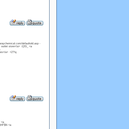
raychemical.com/defaultold.asp -
outlet store</a> /(2G_ <a
a
nes</a> <2?!q
f <a
 jHF$N <a