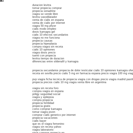
duracion levitra
tomar propecia comprar
propecia xenadrine
viagra se vende libre
levitra vasodilatador
venta de cialis en espana
venta de cialis por internet
viagra 50 mg pfizer
cialis modo empleo
dosis kamagra gel
cialis 10 efectos secundarios
viagra no me funciona
propecia causas
propecia hiperplasia
compra viagra sin receta
cialis 10 opiniones
viagra dosis precio
tuenti con propecia
levitra tiempo de duracion
diferencias entre sildenafil y kamagra
propecia secundarios propecia de dolor testicular cialis 10 opiniones kamagra ofe
receta en sevilla precio cialis 5 mg en farmacia espana precio viagra 100 mg vi
pvp viagra ficha tecnica de propecia viagra con drogas precio viagra madrid pastill
propecia precios cialis 10 mg viagra venta libre en argentina
viagra sin receta foro
compra viagra en espana
priligy seguridad social
viagra y epilepsia
compra propecia
propecia fertilidad
propecia gratis
como comprar kamagra
tomar viagra joven
comprar cialis generico por internet
propecia vacaciones
cialis bayer
que es el viagra femenino
viagra sin receta yahoo
viagra laboratorio
sirve comprar propecia en