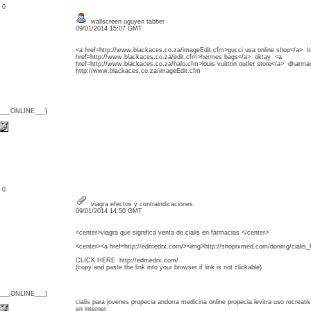
: 0
wallscreen uguyen tabber
09/01/2014 15:07 GMT
<a href=http://www.blackaces.co.za/imageEdit.cfm>gucci usa online shop</a> 
href=http://www.blackaces.co.za/edit.cfm>hermes bags</a> oktay <a
href=http://www.blackaces.co.za/halo.cfm>louis vuitton outlet store</a> dharm
http://www.blackaces.co.za/imageEdit.cfm
{___ONLINE___}
: 0
viagra efectos y contraindicaciones
09/01/2014 14:50 GMT
<center>viagra que significa venta de cialis en farmacias </center>
<center><a href=http://edmedrx.com/><img>http://shoprxmed.com/dorimg/cialis_f
CLICK HERE http://edmedrx.com/
(copy and paste the link into your browser if link is not clickable)
{___ONLINE___}
cialis para jovenes propecia andorra medicina online propecia levitra uso recreat
en internet