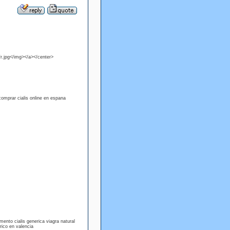
r.jpg</img></a></center>
n comprar cialis online en espana
icamento cialis generica viagra natural
erico en valencia