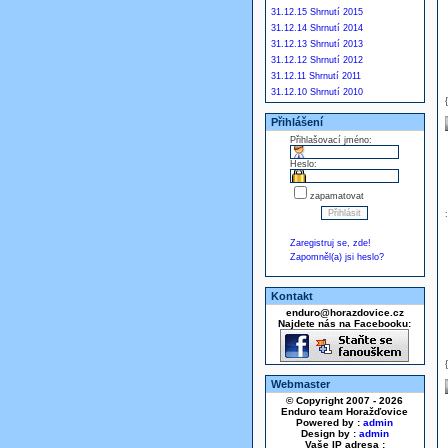
31.12.15 Shrnutí 2015
31.12.14 Shrnutí 2014
31.12.13 Shrnutí 2013
31.12.12 Shrnutí 2012
31.12.11 Shrnutí 2011
31.12.10 Shrnutí 2010
Přihlášení
Přihlašovací jméno:
Heslo:
zapamatovat
Zaregistruj se, zde!
Zapomněl(a) jsi heslo?
Kontakt
enduro@horazdovice.cz
Najdete nás na Facebooku:
Webmaster
© Copyright 2007 - 2026
Enduro team Horažďovice
Powered by :
admin
Design by :
admin
Vaše IP adresa :