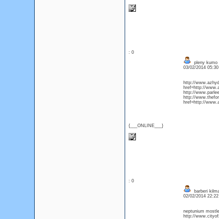
: 0
pleny kumo 
03/02/2014 05:3
http://www.azhy
href=http://ww
http://www.par
http://www.thefo
href=http://www.
{___ONLINE___}
: 0
barberi kilm
02/02/2014 22:2
neptunium mostle
http://www.cityof