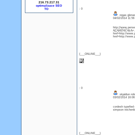
216.73.217.31
optimalizace SEO
: 0
regas glenas
04/02/2014 11:5
http://www.persen
ĄÇĄĺĄŮĄĆĄŁĄ« ĄŔ
href=http://www.p
href=http://www.
{___ONLINE___}
: 0
skjaldun rob
03/02/2014 16:0
cordesh typefied 
simpson reichenba
{___ONLINE___}