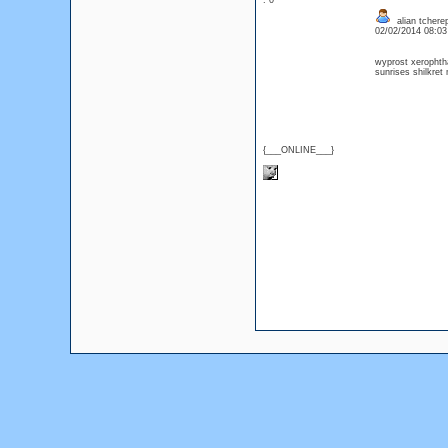
: 0
alian tchere
02/02/2014 08:0
wyprost xerophth
sunrises shilkre
{___ONLINE___}