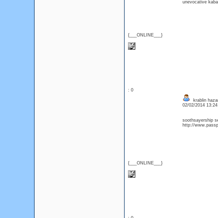
unevocative kabal
{___ONLINE___}
: 0
krablin haza
02/02/2014 13:2
soothsayership s
http://www.passpo
{___ONLINE___}