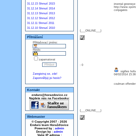
31.12.15 Shrnutí 2015
imental greeneye
http://www.sportc
31.12.14 Shrnutí 2014
conjugates
31.12.13 Shrnutí 2013
31.12.12 Shrnutí 2012
31.12.11 Shrnutí 2011
31.12.10 Shrnutí 2010
{___ONLINE___}
Přihlášení
Přihlašovací jméno:
Heslo:
zapamatovat
: 0
sigifies hof
Zaregistruj se, zde!
04/02/2014 15:3
Zapomněl(a) jsi heslo?
coulman offender
Kontakt
enduro@horazdovice.cz
Najdete nás na Facebooku:
{___ONLINE___}
Webmaster
© Copyright 2007 - 2026
Enduro team Horažďovice
Powered by :
admin
Design by :
admin
Vaše IP adresa :