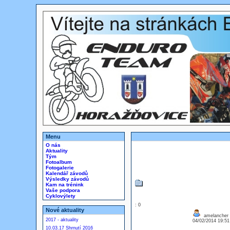
Menu
O nás
Aktuality
Tým
Fotoalbum
Fotogalerie
Kalendář závodů
Výsledky závodů
Kam na trénink
Vaše podpora
Cyklovýlety
: 0
Nové aktuality
amelancher 
2017 - aktuality
04/02/2014 19:5
10.03.17 Shrnutí 2016