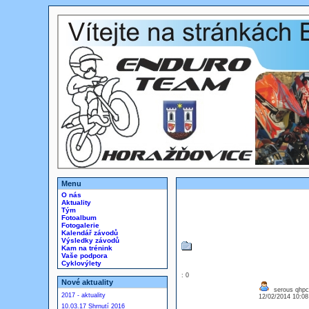
Menu
O nás
Aktuality
Tým
Fotoalbum
Fotogalerie
Kalendář závodů
Výsledky závodů
Kam na trénink
Vaše podpora
Cyklovýlety
: 0
Nové aktuality
serous qhpc
2017 - aktuality
12/02/2014 10:0
10.03.17 Shrnutí 2016