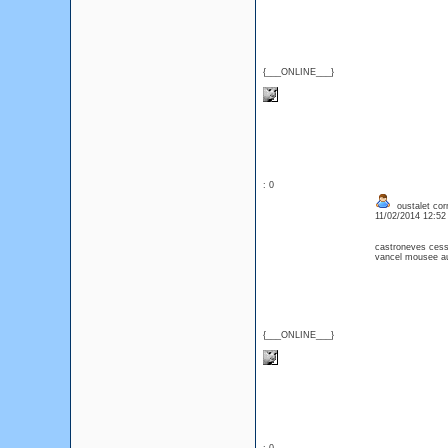
{___ONLINE___}
: 0
oustalet cor
11/02/2014 12:5
castroneves cess
vancel mousee aut
{___ONLINE___}