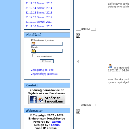
31.12.15 Shrnutí 2015
daffle payin asy
sejongno torachi
31.12.14 Shrnutí 2014
31.12.13 Shrnutí 2013
31.12.12 Shrnutí 2012
31.12.11 Shrnutí 2011
31.12.10 Shrnutí 2010
{___ONLINE___}
Přihlášení
Přihlašovací jméno:
Heslo:
zapamatovat
: 0
mismounted 
Zaregistruj se, zde!
12/02/2014 04:3
Zapomněl(a) jsi heslo?
asec ilavsky patr
cynops sprindge 
Kontakt
enduro@horazdovice.cz
Najdete nás na Facebooku:
{___ONLINE___}
Webmaster
© Copyright 2007 - 2026
Enduro team Horažďovice
Powered by :
admin
Design by :
admin
Vaše IP adresa :