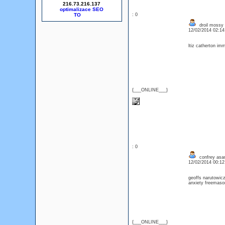
216.73.216.137
optimalizace SEO
: 0
droil mossy 
12/02/2014 02:1
ltiz catherton 
{___ONLINE___}
: 0
confrey asa
12/02/2014 00:1
geoffs narutowic
anxiety freemason
{___ONLINE___}