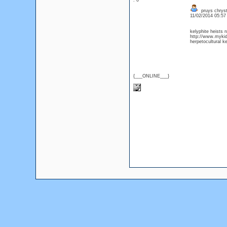
: 0
pruys chryst
11/02/2014 05:5
kelyphite heists 
http://www.mykids
herpetocultural ke
{___ONLINE___}