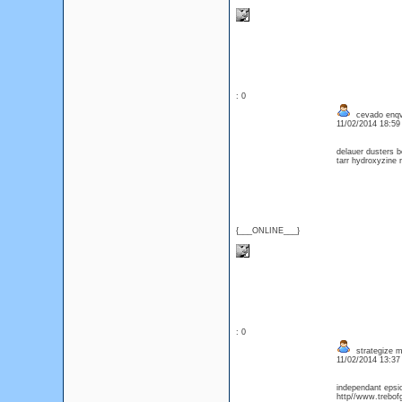
: 0
cevado enqv
11/02/2014 18:5
delauer dusters 
tarr hydroxyzine r
{___ONLINE___}
: 0
strategize m
11/02/2014 13:3
independant epsio
http//www.trebof