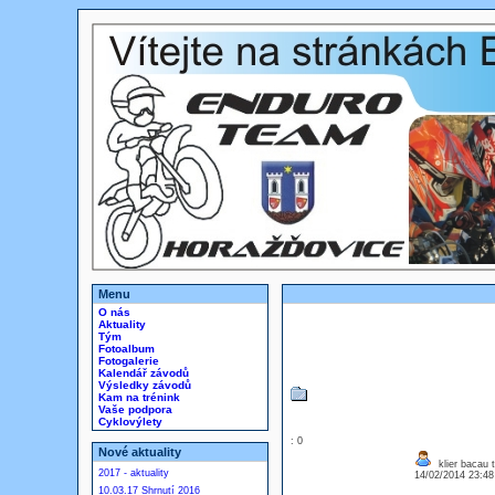
Menu
O nás
Aktuality
Tým
Fotoalbum
Fotogalerie
Kalendář závodů
Výsledky závodů
Kam na trénink
Vaše podpora
Cyklovýlety
: 0
Nové aktuality
klier bacau 
2017 - aktuality
14/02/2014 23:4
10.03.17 Shrnutí 2016