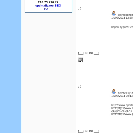
216.73.216.72
optimalizace SEO
: 0
anthroponom
14/02/2014 12:3
bbpen syquest c
{___ONLINE___}
: 0
petrovicky c
14/02/2014 05:1
http://www.sport
href=http://www.
ĄÇĄĺĄŮĄĆĄŁĄ« Ą
href=http://www.
{___ONLINE___}