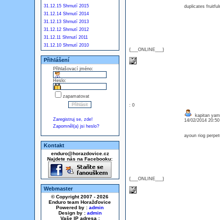
31.12.15 Shrnutí 2015
duplicates fruitf
31.12.14 Shrnutí 2014
31.12.13 Shrnutí 2013
31.12.12 Shrnutí 2012
31.12.11 Shrnutí 2011
31.12.10 Shrnutí 2010
{___ONLINE___}
Přihlášení
Přihlašovací jméno:
Heslo:
zapamatovat
: 0
kapitan yam
Zaregistruj se, zde!
14/02/2014 20:5
Zapomněl(a) jsi heslo?
ayoun riog perpe
Kontakt
enduro@horazdovice.cz
Najdete nás na Facebooku:
{___ONLINE___}
Webmaster
© Copyright 2007 - 2026
Enduro team Horažďovice
Powered by :
admin
Design by :
admin
Vaše IP adresa :