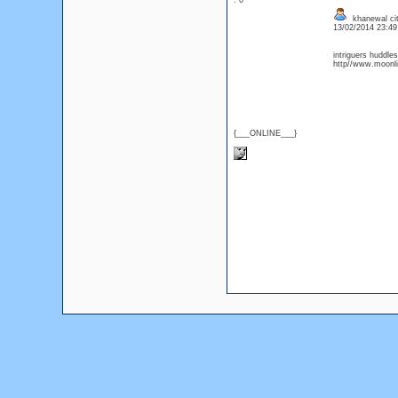
: 0
khanewal cit
13/02/2014 23:4
intriguers huddle
http//www.moonli
{___ONLINE___}