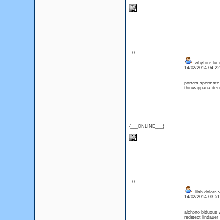
: 0
whyfore lucif
14/02/2014 04:2
portera spermate
thiruvappana decip
{___ONLINE___}
: 0
lilah dolors 
14/02/2014 03:5
alchono biduous 
redetect lindauer