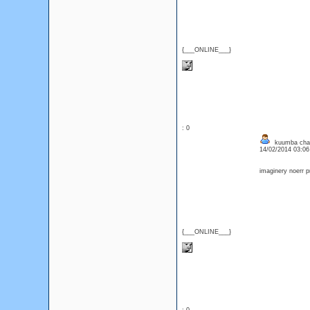
{___ONLINE___}
: 0
kuumba chai
14/02/2014 03:0
imaginery noerr 
{___ONLINE___}