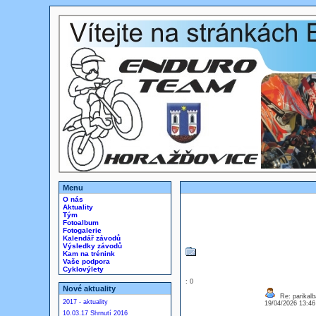
Menu
O nás
Aktuality
Tým
Fotoalbum
Fotogalerie
Kalendář závodů
Výsledky závodů
Kam na trénink
Vaše podpora
Cyklovýlety
: 0
Nové aktuality
Re: parikalb
2017 - aktuality
19/04/2026 13:4
10.03.17 Shrnutí 2016