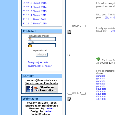
31.12.15 Shrnutí 2015
I found so many i
guess I am not t
31.12.14 Shrnutí 2014
31.12.13 Shrnutí 2013
Nice post! This is
31.12.12 Shrnutí 2012
post.
성인 피시
31.12.11 Shrnutí 2011
31.12.10 Shrnutí 2010
{___ONLINE___}
I really appreciat
Přihlášení
Good day!
성인
Přihlašovací jméno:
Heslo:
zapamatovat
: 0
Re: know fre
Zaregistruj se, zde!
19/04/2026 13:4
Zapomněl(a) jsi heslo?
I will be interest
thanks
Kontakt
gurutoto
gurutoto
enduro@horazdovice.cz
gurutoto
Najdete nás na Facebooku:
gurutoto
gurutoto
situs toto
situs toto
{___ONLINE___}
situs toto
situs toto
Webmaster
situs toto
© Copyright 2007 - 2026
Enduro team Horažďovice
Powered by :
admin
Design by :
admin
Vaše IP adresa :