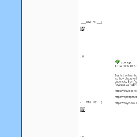
{___ONLINE___}
: 0
Re: sss
17/04/2026 10:5
Buy lsd online, b
lsd buy cheap on
cubensis, Buy Ps
Ayahuasca[ftp][/f
https://buylsdsh
https://apexphar
{___ONLINE___}
https://buylsduk