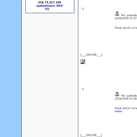
216.73.217.165
optimalizace SEO
: 0
Re: parikalb
22/04/2026 07:0
Great article Lo
{___ONLINE___}
: 0
Re: parikalb
22/04/2026 07:0
Great article Lo
online
{___ONLINE___}