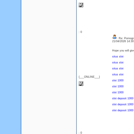
: 0
Re: Pornogr
21/04/2026 14:3
Hope you will give
situs slot
situs slot
situs slot
situs slot
{___ONLINE___}
slot 1000
slot 1000
slot 1000
slot deposit 1000
slot deposit 1000
slot deposit 1000
: 0