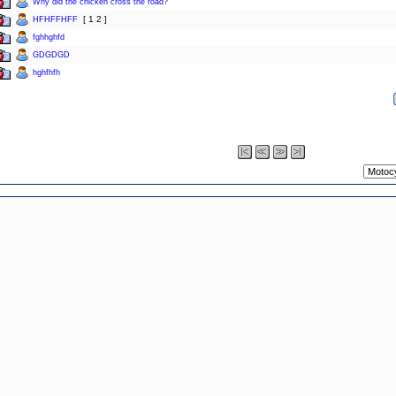
Why did the chicken cross the road?
[
1
2
]
HFHFFHFF
fghhghfd
GDGDGD
hghfhfh