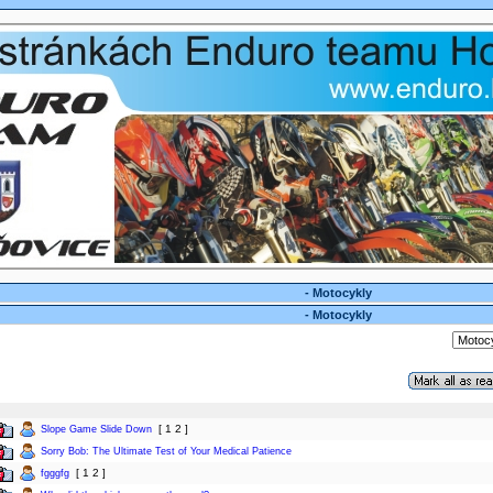
- Motocykly
- Motocykly
[
1
2
]
Slope Game Slide Down
Sorry Bob: The Ultimate Test of Your Medical Patience
[
1
2
]
fgggfg