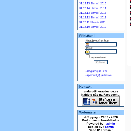
31.12.15 Shrnutí 2015
31.12.14 Shrnutí 2014
31.12.13 Shrnutí 2013
31.12.12 Shrnutí 2012
31.12.11 Shrnutí 2011
31.12.10 Shrnutí 2010
Přihlášení
Přihlašovací jméno:
Heslo:
zapamatovat
Zaregistruj se, zde!
Zapomněl(a) jsi heslo?
Kontakt
enduro@horazdovice.cz
Najdete nás na Facebooku:
Webmaster
© Copyright 2007 - 2026
Enduro team Horažďovice
Powered by :
admin
Design by :
admin
Vaše IP adresa :