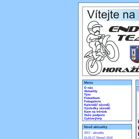
Menu
O nás
Aktuality
Tým
Fotoalbum
Fotogalerie
Kalendář závodů
Výsledky závodů
Kam na trénink
Vaše podpora
Cyklovýlety
Nové aktuality
2017 - aktuality
10.03.17 Shrnutí 2016