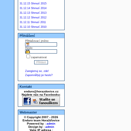
31.12.15 Shrnutí 2015
31.12.14 Shrnutí 2014
31.12.13 Shrnutí 2013
31.12.12 Shrnutí 2012
31.12.11 Shrnutí 2011
31.12.10 Shrnutí 2010
Přihlášení
Přihlašovací jméno:
Heslo:
zapamatovat
Zaregistruj se, zde!
Zapomněl(a) jsi heslo?
Kontakt
enduro@horazdovice.cz
Najdete nás na Facebooku:
Webmaster
© Copyright 2007 - 2026
Enduro team Horažďovice
Powered by :
admin
Design by :
admin
Vaše IP adresa :