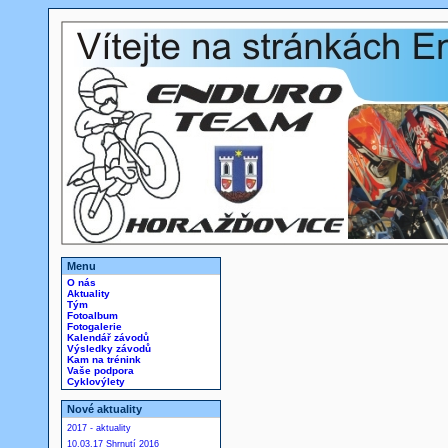
Menu
O nás
Aktuality
Tým
Fotoalbum
Fotogalerie
Kalendář závodů
Výsledky závodů
Kam na trénink
Vaše podpora
Cyklovýlety
Nové aktuality
2017 - aktuality
10.03.17 Shrnutí 2016