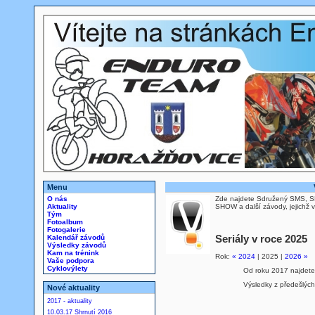
Menu
O nás
Zde najdete Sdružený SMS, S
Aktuality
SHOW a další závody, jejichž v
Tým
Fotoalbum
Fotogalerie
Kalendář závodů
Seriály v roce 2025
Výsledky závodů
Kam na trénink
Rok:
« 2024
| 2025 |
2026 »
Vaše podpora
Cyklovýlety
Od roku 2017 najdete
Výsledky z předešlých l
Nové aktuality
2017 - aktuality
10.03.17 Shrnutí 2016