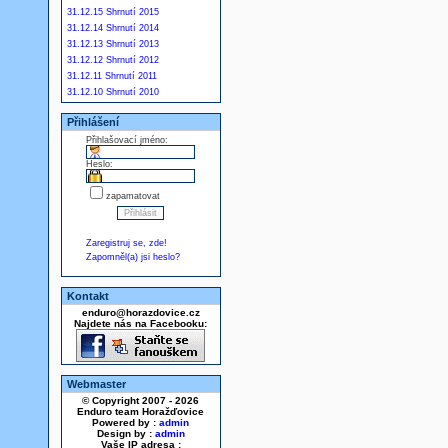
31.12.15 Shrnutí 2015
31.12.14 Shrnutí 2014
31.12.13 Shrnutí 2013
31.12.12 Shrnutí 2012
31.12.11 Shrnutí 2011
31.12.10 Shrnutí 2010
Přihlášení
Přihlašovací jméno:
Heslo:
zapamatovat
Zaregistruj se, zde!
Zapomněl(a) jsi heslo?
Kontakt
enduro@horazdovice.cz
Najdete nás na Facebooku:
Webmaster
© Copyright 2007 - 2026
Enduro team Horažďovice
Powered by :
admin
Design by :
admin
Vaše IP adresa :