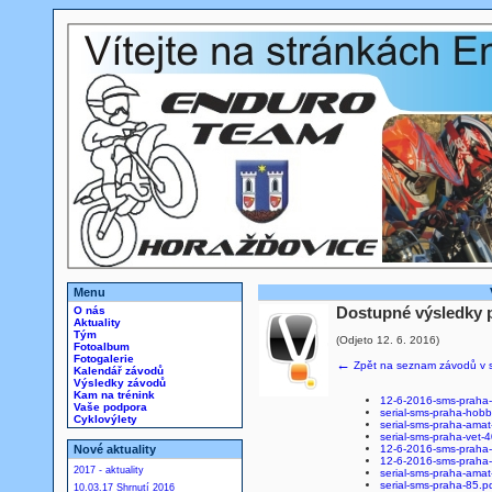
Menu
O nás
Dostupné výsledky p
Aktuality
Tým
(Odjeto 12. 6. 2016)
Fotoalbum
Fotogalerie
←
Zpět na seznam závodů v s
Kalendář závodů
Výsledky závodů
Kam na trénink
12-6-2016-sms-praha-
Vaše podpora
serial-sms-praha-hob
Cyklovýlety
serial-sms-praha-amat
serial-sms-praha-vet-4
Nové aktuality
12-6-2016-sms-praha-
12-6-2016-sms-praha-
2017 - aktuality
serial-sms-praha-amat
serial-sms-praha-85.p
10.03.17 Shrnutí 2016