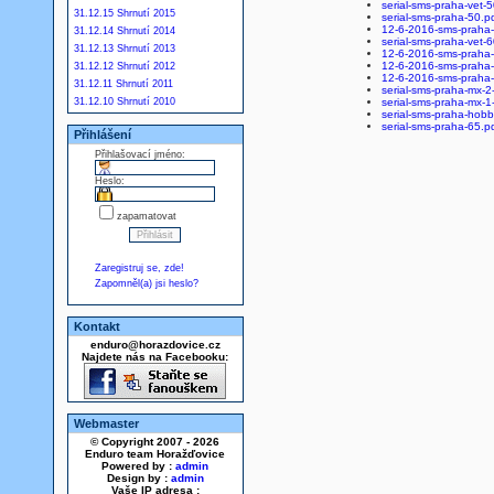
serial-sms-praha-vet-5
31.12.15 Shrnutí 2015
serial-sms-praha-50.p
12-6-2016-sms-praha-
31.12.14 Shrnutí 2014
serial-sms-praha-vet-6
31.12.13 Shrnutí 2013
12-6-2016-sms-praha-
12-6-2016-sms-praha-h
31.12.12 Shrnutí 2012
12-6-2016-sms-praha-
31.12.11 Shrnutí 2011
serial-sms-praha-mx-2
31.12.10 Shrnutí 2010
serial-sms-praha-mx-1
serial-sms-praha-hob
serial-sms-praha-65.p
Přihlášení
Přihlašovací jméno:
Heslo:
zapamatovat
Zaregistruj se, zde!
Zapomněl(a) jsi heslo?
Kontakt
enduro@horazdovice.cz
Najdete nás na Facebooku:
Webmaster
© Copyright 2007 - 2026
Enduro team Horažďovice
Powered by :
admin
Design by :
admin
Vaše IP adresa :