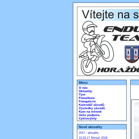
Menu
O nás
Aktuality
Tým
Fotoalbum
Fotogalerie
Kalendář závodů
Výsledky závodů
Kam na trénink
Vaše podpora
Cyklovýlety
Nové aktuality
2017 - aktuality
10.03.17 Shrnutí 2016