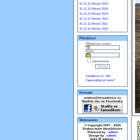
31.12.15 Shrnutí 2015
31.12.14 Shrnutí 2014
31.12.13 Shrnutí 2013
31.12.12 Shrnutí 2012
31.12.11 Shrnutí 2011
31.12.10 Shrnutí 2010
Přihlášení
Přihlašovací jméno:
Heslo:
zapamatovat
Zaregistruj se, zde!
Zapomněl(a) jsi heslo?
Kontakt
enduro@horazdovice.cz
Najdete nás na Facebooku:
Webmaster
© Copyright 2007 - 2026
Enduro team Horažďovice
Powered by :
admin
Design by :
admin
Vaše IP adresa :