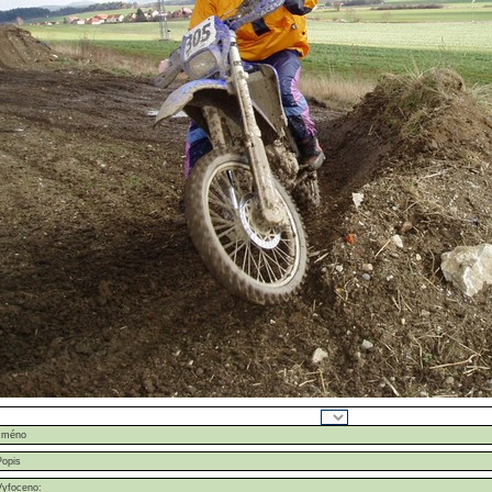
Jméno
Popis
Vyfoceno: