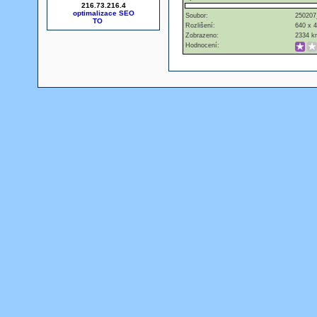
216.73.216.4
optimalizace SEO
Soubor:
250207
Rozlišení:
640 x 
Zobrazeno:
2334 kr
Hodnocení: