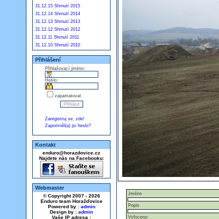
31.12.15 Shrnutí 2015
31.12.14 Shrnutí 2014
31.12.13 Shrnutí 2013
31.12.12 Shrnutí 2012
31.12.11 Shrnutí 2011
31.12.10 Shrnutí 2010
Přihlášení
Přihlašovací jméno:
Heslo:
zapamatovat
Zaregistruj se, zde!
Zapomněl(a) jsi heslo?
Kontakt
enduro@horazdovice.cz
Najdete nás na Facebooku:
Webmaster
Jméno
© Copyright 2007 - 2026
Enduro team Horažďovice
Popis
Powered by :
admin
Design by :
admin
Vaše IP adresa :
Vyfoceno: