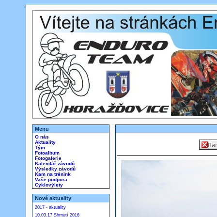
Menu
O nás
Aktuality
Tým
Fotoalbum
Fotogalerie
Kalendář závodů
Výsledky závodů
Kam na trénink
Vaše podpora
Cyklovýlety
Nové aktuality
2017 - aktuality
10.03.17 Shrnutí 2016