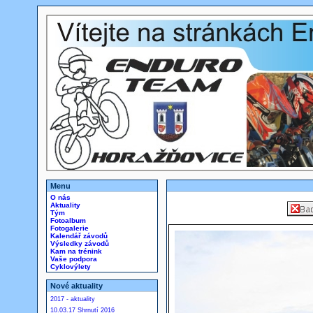
Menu
O nás
Aktuality
Tým
Fotoalbum
Fotogalerie
Kalendář závodů
Výsledky závodů
Kam na trénink
Vaše podpora
Cyklovýlety
Nové aktuality
2017 - aktuality
10.03.17 Shrnutí 2016