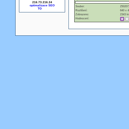
216.73.216.24
optimalizace SEO
Soubor:
250207
Rozlišení:
640 x 
Zobrazeno:
2343 kr
Hodnocení: