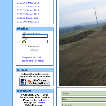
31.12.15 Shrnutí 2015
31.12.14 Shrnutí 2014
31.12.13 Shrnutí 2013
31.12.12 Shrnutí 2012
31.12.11 Shrnutí 2011
31.12.10 Shrnutí 2010
Přihlášení
Přihlašovací jméno:
Heslo:
zapamatovat
Zaregistruj se, zde!
Zapomněl(a) jsi heslo?
Kontakt
enduro@horazdovice.cz
Najdete nás na Facebooku:
Webmaster
Jméno
© Copyright 2007 - 2026
Enduro team Horažďovice
Popis
Powered by :
admin
Design by :
admin
Vaše IP adresa :
Vyfoceno: