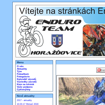
Menu
O nás
Aktuality
Tým
Fotoalbum
Fotogalerie
Kalendář závodů
Výsledky závodů
Kam na trénink
Vaše podpora
Cyklovýlety
Nové aktuality
2017 - aktuality
10.03.17 Shrnutí 2016