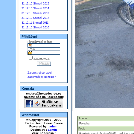
31.12.15 Shrnutí 2015
31.12.14 Shrnutí 2014
31.12.13 Shrnutí 2013
31.12.12 Shrnutí 2012
31.12.11 Shrnutí 2011
31.12.10 Shrnutí 2010
Přihlášení
Přihlašovací jméno:
Heslo:
zapamatovat
Zaregistruj se, zde!
Zapomněl(a) jsi heslo?
Kontakt
enduro@horazdovice.cz
Najdete nás na Facebooku:
Webmaster
Jméno
© Copyright 2007 - 2026
Enduro team Horažďovice
Porucha
Powered by :
admin
Popis
Design by :
admin
Vaše IP adresa :
Bambejs tentokrát skončil dřív, než jsme vye