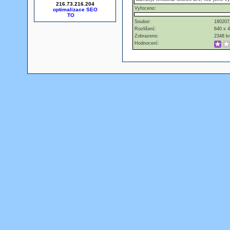
216.73.216.204
Vyfoceno:
optimalizace SEO
Soubor:
180207
Rozlišení:
640 x 
Zobrazeno:
2348 kr
Hodnocení: