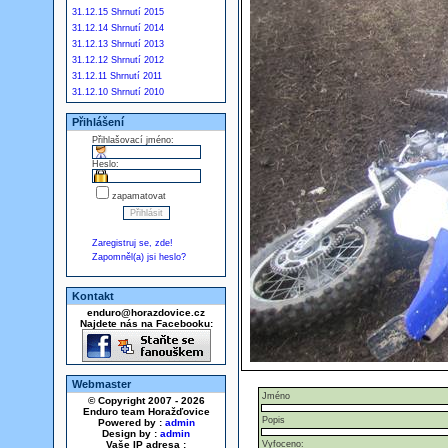
31.12.15 Shrnutí 2015
31.12.14 Shrnutí 2014
31.12.13 Shrnutí 2013
31.12.12 Shrnutí 2012
31.12.11 Shrnutí 2011
31.12.10 Shrnutí 2010
Přihlášení
Přihlašovací jméno:
Heslo:
zapamatovat
Zaregistruj se, zde!
Zapomněl(a) jsi heslo?
Kontakt
enduro@horazdovice.cz
Najdete nás na Facebooku:
Webmaster
Jméno
© Copyright 2007 - 2026
Enduro team Horažďovice
Popis
Powered by :
admin
Design by :
admin
Vaše IP adresa :
Vyfoceno: