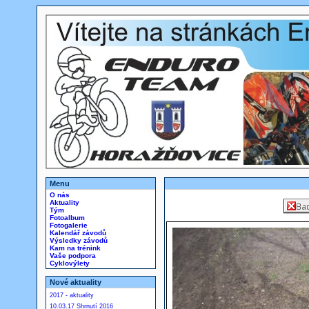
Menu
O nás
Aktuality
Tým
Fotoalbum
Fotogalerie
Kalendář závodů
Výsledky závodů
Kam na trénink
Vaše podpora
Cyklovýlety
Nové aktuality
2017 - aktuality
10.03.17 Shrnutí 2016