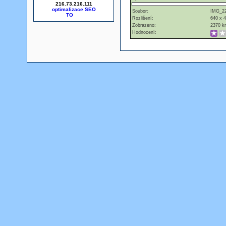
216.73.216.111
optimalizace SEO
Soubor:
IMG_22
Rozlišení:
640 x 
Zobrazeno:
2370 kr
Hodnocení: