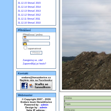
31.12.15 Shrnutí 2015
31.12.14 Shrnutí 2014
31.12.13 Shrnutí 2013
31.12.12 Shrnutí 2012
31.12.11 Shrnutí 2011
31.12.10 Shrnutí 2010
Přihlášení
Přihlašovací jméno:
Heslo:
zapamatovat
Zaregistruj se, zde!
Zapomněl(a) jsi heslo?
Kontakt
enduro@horazdovice.cz
Najdete nás na Facebooku:
Webmaster
Jméno
© Copyright 2007 - 2026
Enduro team Horažďovice
Popis
Powered by :
admin
Design by :
admin
Vaše IP adresa :
Vyfoceno: