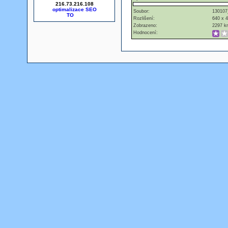
216.73.216.108
optimalizace SEO
Soubor:
130107
Rozlišení:
640 x 
Zobrazeno:
2297 kr
Hodnocení: