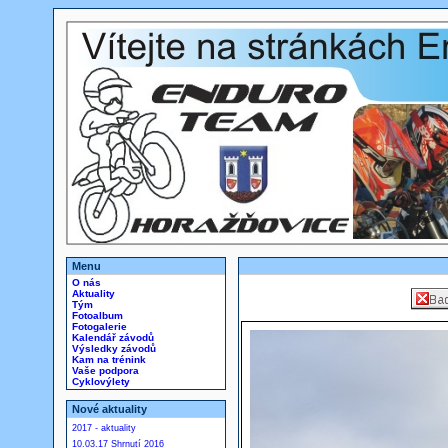
Menu
O nás
Aktuality
Tým
Fotoalbum
Fotogalerie
Kalendář závodů
Výsledky závodů
Kam na trénink
Vaše podpora
Cyklovýlety
Nové aktuality
2017 - aktuality
10.03.17 Shrnutí 2016