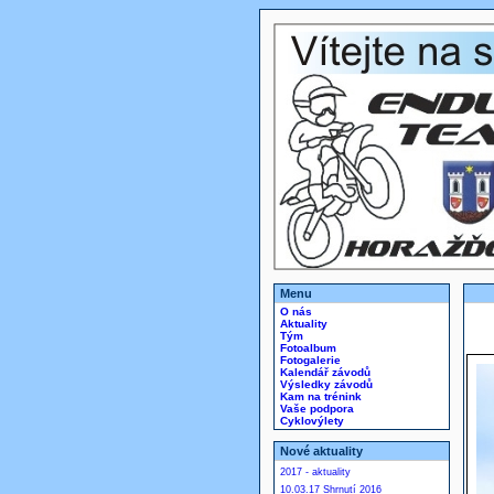
Menu
O nás
Aktuality
Tým
Fotoalbum
Fotogalerie
Kalendář závodů
Výsledky závodů
Kam na trénink
Vaše podpora
Cyklovýlety
Nové aktuality
2017 - aktuality
10.03.17 Shrnutí 2016