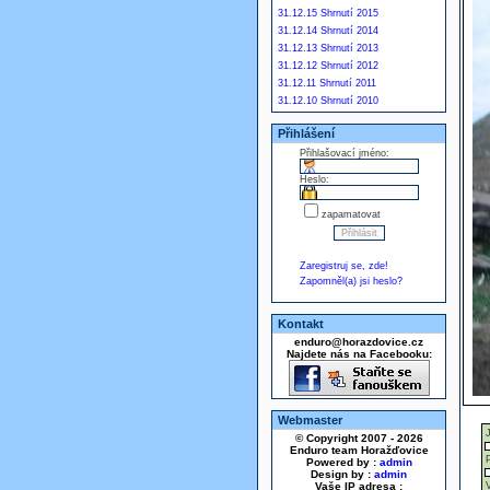
31.12.15 Shrnutí 2015
31.12.14 Shrnutí 2014
31.12.13 Shrnutí 2013
31.12.12 Shrnutí 2012
31.12.11 Shrnutí 2011
31.12.10 Shrnutí 2010
Přihlášení
Přihlašovací jméno:
Heslo:
zapamatovat
Zaregistruj se, zde!
Zapomněl(a) jsi heslo?
Kontakt
enduro@horazdovice.cz
Najdete nás na Facebooku:
Webmaster
© Copyright 2007 - 2026
Enduro team Horažďovice
Powered by :
admin
Design by :
admin
Vaše IP adresa :