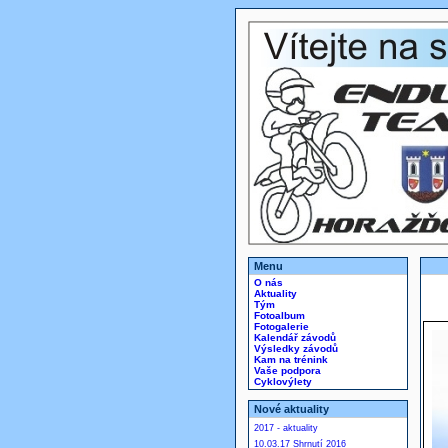
Menu
O nás
Aktuality
Tým
Fotoalbum
Fotogalerie
Kalendář závodů
Výsledky závodů
Kam na trénink
Vaše podpora
Cyklovýlety
Nové aktuality
2017 - aktuality
10.03.17 Shrnutí 2016