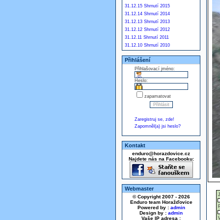
31.12.15 Shrnutí 2015
31.12.14 Shrnutí 2014
31.12.13 Shrnutí 2013
31.12.12 Shrnutí 2012
31.12.11 Shrnutí 2011
31.12.10 Shrnutí 2010
Přihlášení
Přihlašovací jméno:
Heslo:
zapamatovat
Zaregistruj se, zde!
Zapomněl(a) jsi heslo?
Kontakt
enduro@horazdovice.cz
Najdete nás na Facebooku:
Webmaster
© Copyright 2007 - 2026
Enduro team Horažďovice
Powered by :
admin
Design by :
admin
Vaše IP adresa :