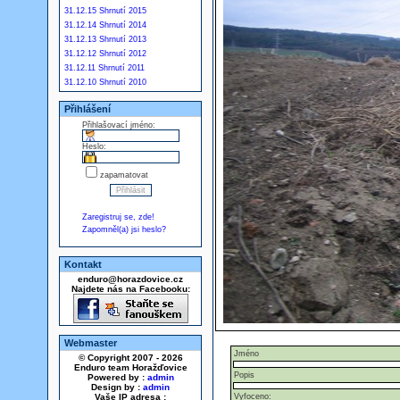
31.12.15 Shrnutí 2015
31.12.14 Shrnutí 2014
31.12.13 Shrnutí 2013
31.12.12 Shrnutí 2012
31.12.11 Shrnutí 2011
31.12.10 Shrnutí 2010
Přihlášení
Přihlašovací jméno:
Heslo:
zapamatovat
Zaregistruj se, zde!
Zapomněl(a) jsi heslo?
Kontakt
enduro@horazdovice.cz
Najdete nás na Facebooku:
Webmaster
Jméno
© Copyright 2007 - 2026
Enduro team Horažďovice
Popis
Powered by :
admin
Design by :
admin
Vaše IP adresa :
Vyfoceno: