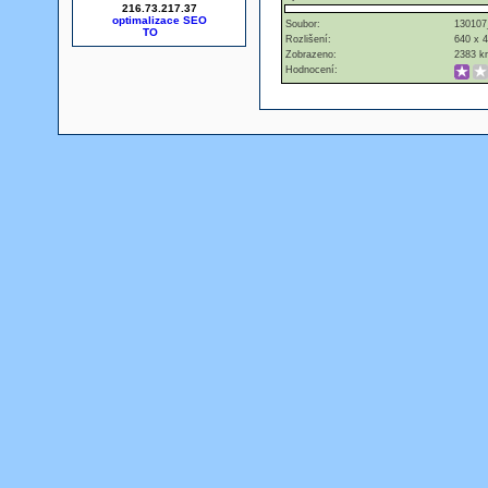
216.73.217.37
optimalizace SEO
Soubor:
130107
Rozlišení:
640 x 
Zobrazeno:
2383 kr
Hodnocení: