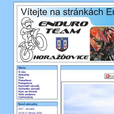
Menu
O nás
Aktuality
Tým
Fotoalbum
Fotogalerie
Kalendář závodů
Výsledky závodů
Kam na trénink
Vaše podpora
Cyklovýlety
Nové aktuality
2017 - aktuality
10.03.17 Shrnutí 2016