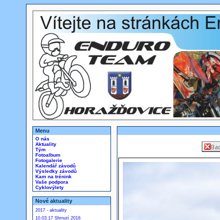
Menu
O nás
Aktuality
Tým
Fotoalbum
Fotogalerie
Kalendář závodů
Výsledky závodů
Kam na trénink
Vaše podpora
Cyklovýlety
Nové aktuality
2017 - aktuality
10.03.17 Shrnutí 2016