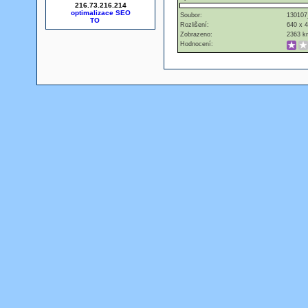
216.73.216.214
optimalizace SEO
Soubor:
130107
Rozlišení:
640 x 
Zobrazeno:
2363 kr
Hodnocení: