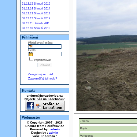
31.12.15 Shrnutí 2015
31.12.14 Shrnutí 2014
31.12.13 Shrnutí 2013
31.12.12 Shrnutí 2012
31.12.11 Shrnutí 2011
31.12.10 Shrnutí 2010
Přihlášení
Přihlašovací jméno:
Heslo:
zapamatovat
Zaregistruj se, zde!
Zapomněl(a) jsi heslo?
Kontakt
enduro@horazdovice.cz
Najdete nás na Facebooku:
Webmaster
Jméno
© Copyright 2007 - 2026
Enduro team Horažďovice
Popis
Powered by :
admin
Design by :
admin
Vaše IP adresa :
Vyfoceno: