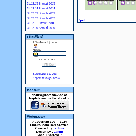
31.12.15 Shrnutí 2015
31.12.14 Shrnutí 2014
31.12.13 Shrnutí 2013
31.12.12 Shrnutí 2012
Zpět
31.12.11 Shrnutí 2011
31.12.10 Shrnutí 2010
Přihlášení
Přihlašovací jméno:
Heslo:
zapamatovat
Zaregistruj se, zde!
Zapomněl(a) jsi heslo?
Kontakt
enduro@horazdovice.cz
Najdete nás na Facebooku:
Webmaster
© Copyright 2007 - 2026
Enduro team Horažďovice
Powered by :
admin
Design by :
admin
Vaše IP adresa :