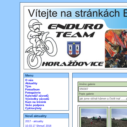
Menu
O nás
Aktuality
Jméno galerie
Tým
050307
Fotoalbum
Fotogalerie
Popis galerie
Kalendář závodů
Výsledky závodů
jak jsme sbírali kámen a čistili trať .....
Kam na trénink
Vaše podpora
Cyklovýlety
Nové aktuality
2017 - aktuality
10.03.17 Shrnutí 2016