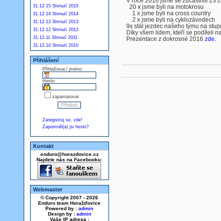
V roce 2016 jsme se zúčastnili 23 
31.12.15 Shrnutí 2015
20 x jsme byli na motokrosu
1 x jsme byli na cross country
31.12.14 Shrnutí 2014
2 x jsme byli na cyklozávodech
31.12.13 Shrnutí 2013
9x stál jezdec našeho týmu na stupn
31.12.12 Shrnutí 2012
Díky všem lidem, kteří se podíleli 
31.12.11 Shrnutí 2011
Prezentace z dokrosné 2016
zde.
31.12.10 Shrnutí 2010
Přihlášení
Přihlašovací jméno:
Heslo:
zapamatovat
Zaregistruj se, zde!
Zapomněl(a) jsi heslo?
Kontakt
enduro@horazdovice.cz
Najdete nás na Facebooku:
Webmaster
© Copyright 2007 - 2026
Enduro team Horažďovice
Powered by :
admin
Design by :
admin
Vaše IP adresa :