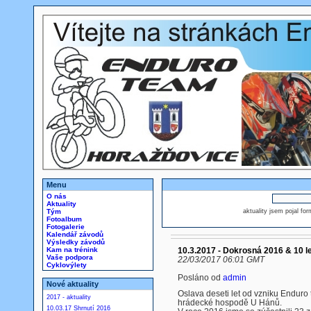
Menu
O nás
Aktuality
Tým
aktuality jsem pojal fo
Fotoalbum
Fotogalerie
Kalendář závodů
Výsledky závodů
Kam na trénink
10.3.2017 - Dokrosná 2016 & 10 l
Vaše podpora
22/03/2017 06:01 GMT
Cyklovýlety
Posláno od
admin
Nové aktuality
Oslava deseti let od vzniku Enduro
2017 - aktuality
hrádecké hospodě U Hánů.
10.03.17 Shrnutí 2016