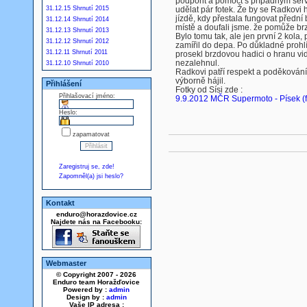
podpořit a pomoct s případným serv
31.12.15 Shrnutí 2015
udělat pár fotek. Že by se Radkovi 
jízdě, kdy přestala fungovat předn
31.12.14 Shrnutí 2014
místě a doufali jsme. že pomůže br
31.12.13 Shrnutí 2013
Bylo tomu tak, ale jen první 2 kola
31.12.12 Shrnutí 2012
zamířil do depa. Po důkladné prohlíd
31.12.11 Shrnutí 2011
prosekl brzdovou hadici o hranu vid
nezalehnul.
31.12.10 Shrnutí 2010
Radkovi patří respekt a poděkování
výborně hájil.
Přihlášení
Fotky od Sísi zde :
Přihlašovací jméno:
9.9.2012 MČR Supermoto - Písek (f
Heslo:
zapamatovat
Zaregistruj se, zde!
Zapomněl(a) jsi heslo?
Kontakt
enduro@horazdovice.cz
Najdete nás na Facebooku:
Webmaster
© Copyright 2007 - 2026
Enduro team Horažďovice
Powered by :
admin
Design by :
admin
Vaše IP adresa :