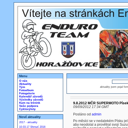
Menu
O nás
Aktuality
Tým
aktuality jsem pojal fo
Fotoalbum
Fotogalerie
Kalendář závodů
Výsledky závodů
Kam na trénink
9.8.2012 MČR SUPERMOTO Píse
Vaše podpora
09/09/2012 17:34 GMT
Cyklovýlety
Posláno od
admin
Nové aktuality
Po měsíci se v nedalekém Písku jel 
2017 - aktuality
aby neodolal a provětral svoji Suzuk
10.03.17 Shrnutí 2016