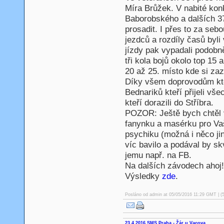
Míra Brůžek. V nabité konk
Baborobského a dalších 37
prosadit. I přes to za sebo
jezdců a rozdíly časů byl
jízdy pak vypadali podobně
tři kola bojů okolo top 15 
20 až 25. místo kde si zazá
Díky všem doprovodům kter
Bednariků kteří přijeli vš
kteří dorazili do Stříbra.
POZOR: Ještě bych chtě
fanynku a masérku pro Vaš
psychiku (možná i něco ji
víc bavilo a podával by s
jemu např. na FB.
Na dalších závodech ahoj
Výsledky
zde
.
Posláno od
admin
at 05/05/2016 11:29 GMT | (
23.4.2016 SMS Praha - Žár u Vacova