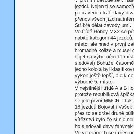
V prvním závodě se v naš
jezdci. Nejen ti se samozř
připravenou trať, davy div
přenos všech jízd na inter
Stříbře dělat závody umí.
Ve třídě Hobby MX2 se pře
nabité kategorii 44 jezdců.
místo, ale hned v první zat
hromadné kolize a musel d
dojel na výborném 11 míst
sledoval) Bohužel časomě
jedno kolo a byl klasifiko
výkon ještě lepší, ale k c
výborné 5. místo.
V nejsilnější třídě A a B l
protože republiková špičk
se jelo první MMČR, i tak 
18 jezdců Bojoval i Vašek 
přes to se držel druhé půl
vítězství bylo že si nic ne
ho sledovali davy fanynek
Ve veteránech se i přes n