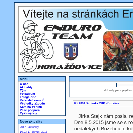
Menu
O nás
Aktuality
Tým
aktuality jsem pojal fo
Fotoalbum
Fotogalerie
Kalendář závodů
Výsledky závodů
8.5.2016 Burianka CUP - Božetice
Kam na trénink
Vaše podpora
Cyklovýlety
Jirka Stejk nám poslal re
Dne 8.5.2015 jsme se s ro
Nové aktuality
2017 - aktuality
nedalekých Bozeticich, kd
10.03.17 Shrnutí 2016