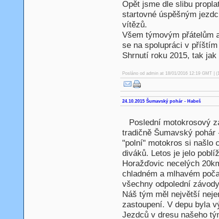
Opět jsme dle slibu proplat
startovné úspěšným jezdců
vítězů.
Všem týmovým přátelům a 
se na spolupráci v příštím
Shrnutí roku 2015, tak ja
Posláno od
admin
at 18/01/2016 12:19 GMT | (
24.10.2015 Šumavský pohár - Habeš
Poslední motokrosový z
tradičně Šumavský pohár -
"polní" motokros si našlo 
diváků. Letos je jelo pobl
Horažďovic necelých 20km.
chladném a mlhavém počasí
všechny odpolední závody 
Náš tým měl největší neje
zastoupení. V depu byla v
Jezdců v dresu našeho tým