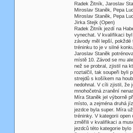
Radek Žitník, Jaroslav St
Miroslav Staněk, Pepa Lu
Miroslav Staněk, Pepa Lu
Jirka Stejk (Open)
Radek Žitník jezdí na Habe
vynechat. V kvalifikaci by
závody měl lepší, pokždé 
tréninku to je v silné kon
Jaroslav Staněk potrénoval 
místě 10. Závod se mu ale
než se probral, zjistil na k
roztalčil, tak soupeři byli 
strejdů s košíkem na houby
nedohnal. V cíli zjistil, že
mnohočetná zranění nenast
Míra Staněk jel výborně p
místo, a zejména druhá jí
jezdce byla super. Míra už
tréninky. V kategorii open
změřili v kvalifikaci a mus
jezdců této kategorie bylo