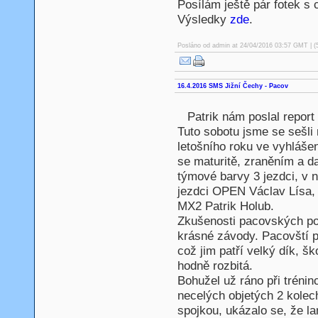
Posílám ještě pár fotek s
Výsledky
zde
.
Posláno od
admin
at 24/04/2016 03:57 GMT | (
16.4.2016 SMS Jižní Čechy - Pacov
Patrik nám poslal report
Tuto sobotu jsme se sešli
letošního roku ve vyhláš
se maturitě, zraněním a d
týmové barvy 3 jezdci, v 
jezdci OPEN Václav Lísa
MX2 Patrik Holub.
Zkušenosti pacovských poř
krásné závody. Pacovští př
což jim patří velký dík, šk
hodně rozbitá.
Bohužel už ráno při trénin
necelých objetých 2 kolec
spojkou, ukázalo se, že la