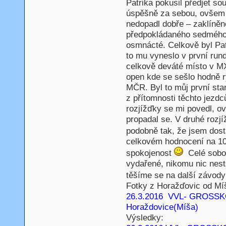
Patrika pokusil předjet so
úspěšně za sebou, ovšem 
nedopadl dobře – zaklíněn
předpokládaného sedmého m
osmnácté. Celkově byl Patr
to mu vyneslo v první run
celkově deváté místo v MX
open kde se sešlo hodně 
MČR. Byl to můj první star
z přítomnosti těchto jezdc
rozjížďky se mi povedl, 
propadal se. V druhé rozjí
podobně tak, že jsem dost
celkovém hodnocení na 10
spokojenost
Celé sobot
vydařené, nikomu nic nesta
těšíme se na další závod
Fotky z Horažďovic od Míš
26.3.2016 VVL- GROSS
Horaždovice(Míša)
Výsledky: