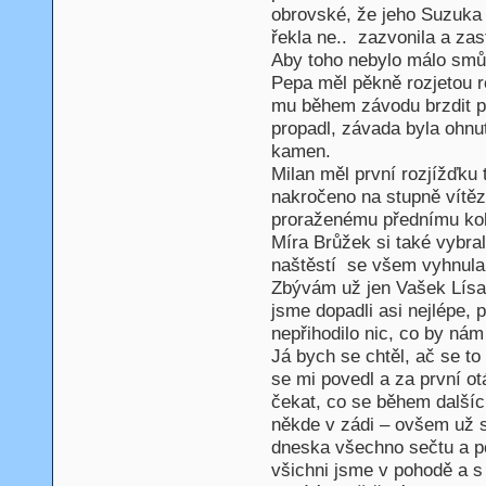
obrovské, že jeho Suzuka 
řekla ne.. zazvonila a zas
Aby toho nebylo málo smůlu
Pepa měl pěkně rozjetou r
mu během závodu brzdit př
propadl, závada byla ohnut
kamen.
Milan měl první rozjížďku
nakročeno na stupně vítěz
proraženému přednímu kol
Míra Brůžek si také vybral
naštěstí se všem vyhnula z
Zbývám už jen Vašek Lísa 
jsme dopadli asi nejlépe, 
nepřihodilo nic, co by nám
Já bych se chtěl, ač se to
se mi povedl a za první ot
čekat, co se během dalšíc
někde v zádi – ovšem už s
dneska všechno sečtu a p
všichni jsme v pohodě a s