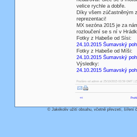
velice rychle a dobře.
Díky všem zúčastněným za
reprezentaci!
MX sezóna 2015 je za nám
rozloučení se s ní v Hrádk
Fotky z Habeše od Sísi:
24.10.2015 Šumavský pohá
Fotky z Habeše od Míši:
24.10.2015 Šumavský poh
Výsledky:
24.10.2015 Šumavský pohá
Posláno od
admin
at 25/10/2015 03:59 GMT | (
<<
Prohl
© Jakékoliv užití obsahu, včetně převzetí, šíření č