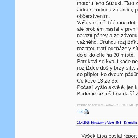
motoru jeho Suzuki. Tato z
Jirka s rodinou zafandili, 
občerstvením.
Vašek neměl též moc dobrý 
ale problém nastal v první
narazil pánev a ze závodu 
vážného. Druhou rozjížďku
rozbitou tratí odcházely sí
dojel do cíle na 30 místě.
Patrikovi se kvalifikace n
rozjížďce došly brzy síly, 
se připletl ke dvoum pádům
Celkově 13 ze 35.
Počasí vyšlo skvělé, jen k
Budeme se těšit na další 
Posláno od
admin
at 17/04/2016 19:02 GMT | (
10.4.2016 Sdružený přebor SMS - Kramolín
Vašek Lísa poslal repor