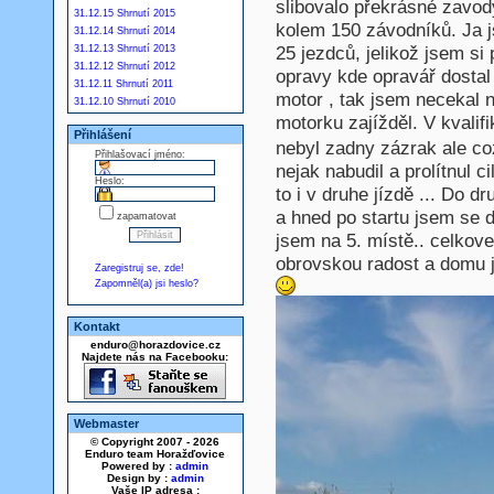
slibovalo překrásné zavody
31.12.15 Shrnutí 2015
kolem 150 závodníků. Ja j
31.12.14 Shrnutí 2014
25 jezdců, jelikož jsem si
31.12.13 Shrnutí 2013
31.12.12 Shrnutí 2012
opravy kde opravář dostal
31.12.11 Shrnutí 2011
motor , tak jsem necekal 
31.12.10 Shrnutí 2010
motorku zajížděl. V kvalif
Přihlášení
nebyl zadny zázrak ale c
Přihlašovací jméno:
nejak nabudil a prolítnul c
Heslo:
to i v druhe jízdě ... Do d
a hned po startu jsem se dr
zapamatovat
jsem na 5. místě.. celkove
obrovskou radost a domu 
Zaregistruj se, zde!
Zapomněl(a) jsi heslo?
Kontakt
enduro@horazdovice.cz
Najdete nás na Facebooku:
Webmaster
© Copyright 2007 - 2026
Enduro team Horažďovice
Powered by :
admin
Design by :
admin
Vaše IP adresa :