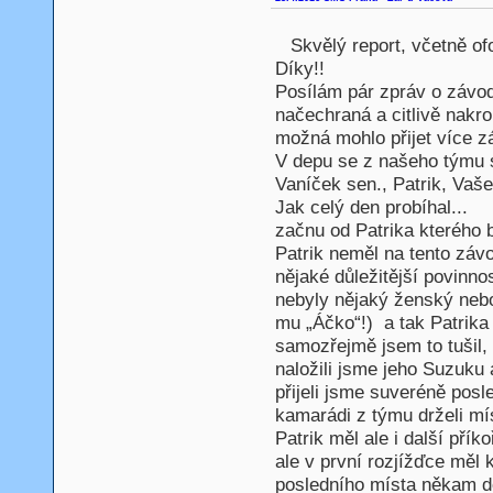
Skvělý report, včetně o
Díky!!
Posílám pár zpráv o závod
načechraná a citlivě nakro
možná mohlo přijet více z
V depu se z našeho týmu se
Vaníček sen., Patrik, Vaš
Jak celý den probíhal...
začnu od Patrika kterého
Patrik neměl na tento záv
nějaké důležitější povinn
nebyly nějaký ženský nebo 
mu „Áčko“!) a tak Patrika
samozřejmě jsem to tušil, 
naložili jsme jeho Suzuku
přijeli jsme suveréně posl
kamarádi z týmu drželi mí
Patrik měl ale i další příko
ale v první rozjížďce měl k
posledního místa někam do