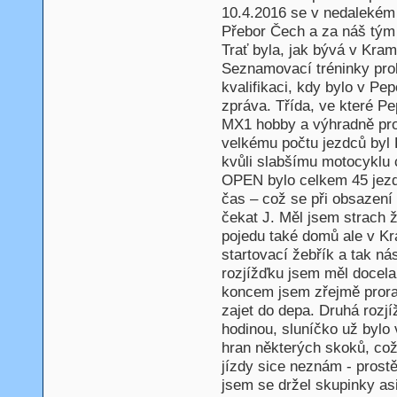
10.4.2016 se v nedalekém
Přebor Čech a za náš tým 
Trať byla, jak bývá v Kram
Seznamovací tréninky prob
kvalifikaci, kdy bylo v Pep
zpráva. Třída, ve které Pe
MX1 hobby a výhradně pro
velkému počtu jezdců byl 
kvůli slabšímu motocyklu 
OPEN bylo celkem 45 jezdc
čas – což se při obsazení
čekat J. Měl jsem strach ž
pojedu také domů ale v Kr
startovací žebřík a tak nás
rozjížďku jsem měl docela
koncem jsem zřejmě proraz
zajet do depa. Druhá rozjí
hodinou, sluníčko už bylo 
hran některých skoků, což
jízdy sice neznám - prostě
jsem se držel skupinky as