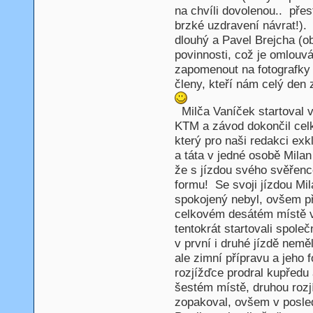
na chvíli dovolenou.. přes
brzké uzdravení návrat!). P
dlouhý a Pavel Brejcha (ob
povinnosti, což je omlouv
zapomenout na fotografky 
členy, kteří nám celý den z
Milča Vaníček startoval v
KTM a závod dokončil cel
který pro naši redakci exk
a táta v jedné osobě Milan
že s jízdou svého svěřence
formu! Se svoji jízdou Mila
spokojený nebyl, ovšem př
celkovém desátém místě v 
tentokrát startovali společ
v první i druhé jízdě neměl
ale zimní přípravu a jeho 
rozjížďce prodral kupředu 
šestém místě, druhou rozj
zopakoval, ovšem v posled