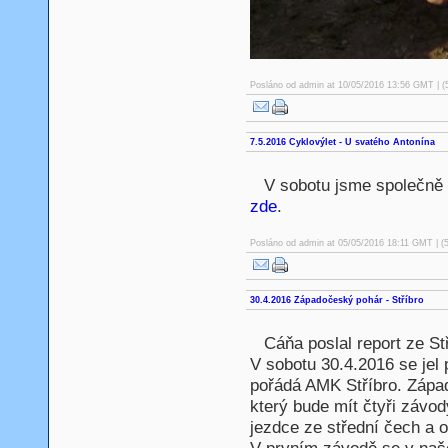
Posláno od
admin
at 10/05/2016 13:56 GMT | (
7.5.2016 Cyklovýlet - U svatého Antonína
V sobotu jsme společně v
zde
.
Posláno od
admin
at 05/05/2016 18:11 GMT | (
30.4.2016 Západočeský pohár - Stříbro
Cáňa poslal report ze Stř
V sobotu 30.4.2016 se jel 
pořádá AMK Stříbro. Západ
který bude mít čtyři závo
jezdce ze střední čech a o