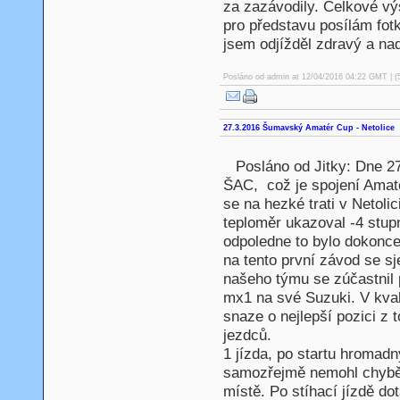
za zazávodily. Celkové vý
pro představu posílám fo
jsem odjížděl zdravý a na
Posláno od
admin
at 12/04/2016 04:22 GMT | (
27.3.2016 Šumavský Amatér Cup - Netolice
Posláno od Jitky: Dne 27
ŠAC, což je spojení Amat
se na hezké trati v Netoli
teploměr ukazoval -4 stup
odpoledne to bylo dokonce
na tento první závod se sj
našeho týmu se zúčastnil 
mx1 na své Suzuki. V kvald
snaze o nejlepší pozici z 
jezdců.
1 jízda, po startu hromadn
samozřejmě nemohl chybět 
místě. Po stíhací jízdě do