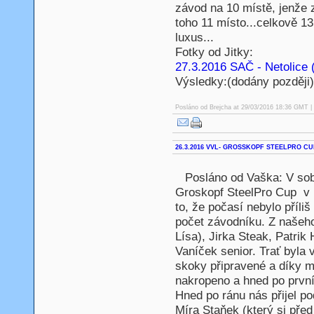
závod na 10 místě, jenže 
toho 11 místo...celkově 13
luxus...
Fotky od Jitky:
27.3.2016 SAČ - Netolice (
Výsledky:(dodány později)
Posláno od
Brejcha
at 29/03/2016 18:36 GMT | 
26.3.2016 VVL- GROSSKOPF STEELPRO CUP
Posláno od Vaška: V sob
Groskopf SteelPro Cup v H
to, že počasí nebylo příliš
počet závodníku. Z našeho
Lísa), Jirka Steak, Patrik 
Vaníček senior. Trať byla 
skoky připravené a díky mí
nakropeno a hned po prvním
Hned po ránu nás přijel po
Míra Staňek (který si před