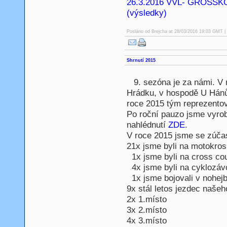
26.3.2016 VVL- GROSSK
(výsledky)
Posláno od
Brejcha
at 28/03/2016 19:03 GMT | 
Shrnutí 2015
9. sezóna je za námi. V 
Hrádku, v hospodě U Hánů
roce 2015 tým reprezentov
Po roční pauzo jsme vyrob
nahlédnutí
ZDE
.
V roce 2015 jsme se zúčast
21x jsme byli na motokros
1x jsme byli na cross co
4x jsme byli na cyklozá
1x jsme bojovali v nohejb
9x stál letos jezdec našeh
2x 1.místo
3x 2.místo
4x 3.místo