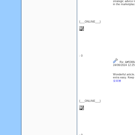
strategic advice 
in the marketplac
{___ONLINE___}
: 0
Re: &#53664
24/06/2024 12:2
Wonderful article
extra easy. Keep 
오피뷰
{___ONLINE___}