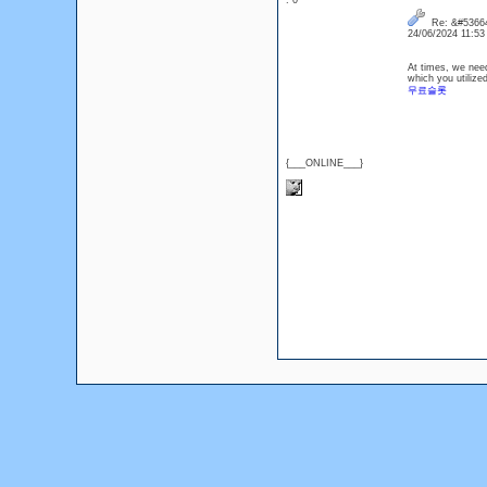
: 0
Re: &#53664
24/06/2024 11:5
At times, we need
which you utilize
무료슬롯
{___ONLINE___}