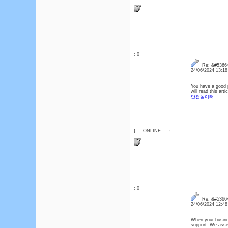
: 0
Re: &#53664
24/06/2024 13:1
You have a good p
will read this artic
안전놀이터
{___ONLINE___}
: 0
Re: &#53664
24/06/2024 12:4
When your busine
support. We assis