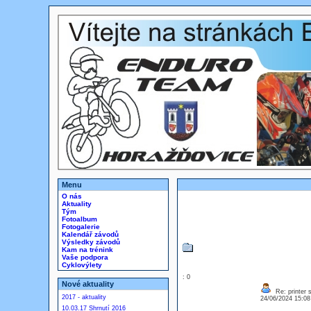
Menu
O nás
Aktuality
Tým
Fotoalbum
Fotogalerie
Kalendář závodů
Výsledky závodů
Kam na trénink
Vaše podpora
Cyklovýlety
: 0
Nové aktuality
Re: printer 
2017 - aktuality
24/06/2024 15:0
10.03.17 Shrnutí 2016