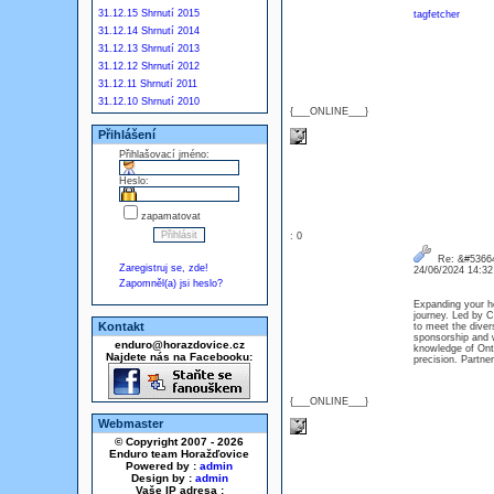
31.12.15 Shrnutí 2015
tagfetcher
31.12.14 Shrnutí 2014
31.12.13 Shrnutí 2013
31.12.12 Shrnutí 2012
31.12.11 Shrnutí 2011
31.12.10 Shrnutí 2010
{___ONLINE___}
Přihlášení
Přihlašovací jméno:
Heslo:
zapamatovat
: 0
Re: &#53664
Zaregistruj se, zde!
24/06/2024 14:3
Zapomněl(a) jsi heslo?
Expanding your h
journey. Led by C
Kontakt
to meet the diver
sponsorship and w
enduro@horazdovice.cz
knowledge of Onta
Najdete nás na Facebooku:
precision. Partne
{___ONLINE___}
Webmaster
© Copyright 2007 - 2026
Enduro team Horažďovice
Powered by :
admin
Design by :
admin
Vaše IP adresa :