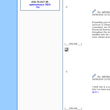
216.73.217.35
optimalizace SEO
: 0
Re: &#53664
24/06/2024 14:3
Expanding your h
services in Ontar
consultant, we of
Provincial Nomin
throughout the en
handled with the 
most vibrant prov
{___ONLINE___}
: 0
Re: &#53664
24/06/2024 13:5
I think this is a 
that I've been wo
꽁머니
{___ONLINE___}