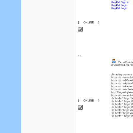
PayPal Sign in
PayPal Login
PayPal Login
{___ONLINE___}
: 0
Re: all4slots.
03/09/2024 09:5
Amazing content a
https://xn--vsro
https://xn--80aa
https://xn--kpiv
https://xn--kaufe
https://xn--achet
http://legaalrijbe
https://xn--vsroln
<a href= ” http://
{___ONLINE___}
<a href= ” https:
<a href= ” https:
<a href= ” https:
<a href= ”https:/
<a href= ”https:
<a href= ” https: