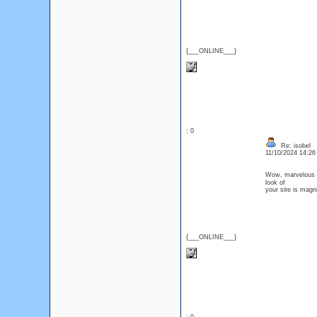
{___ONLINE___}
: 0
Re: isobel
11/10/2024 14:2
Wow, marvelous w
look of
уour site іs magni
{___ONLINE___}