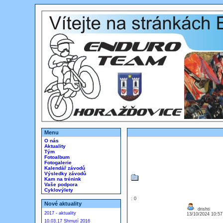
Menu
O nás
Aktuality
Tým
Fotoalbum
Fotogalerie
Kalendář závodů
Výsledky závodů
Kam na trénink
Vaše podpora
Cyklovýlety
: 0
Nové aktuality
drishti
2017 - aktuality
13/10/2024 10:5
10.03.17 Shrnutí 2016