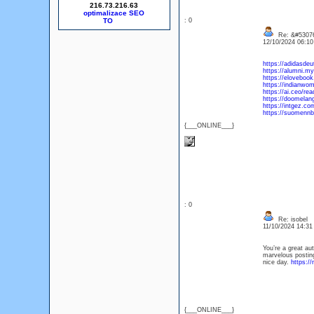
216.73.216.63
optimalizace SEO
: 0
Re: &#53076
12/10/2024 06:1
https://adidasde
https://alumni.my
https://eloveboo
https://indianwo
https://ai.ceo/re
https://doomelan
https://intgez.co
https://suomennb
{___ONLINE___}
: 0
Re: isobel
11/10/2024 14:3
You’re a great au
marvelous posting 
nice day.
https:/
{___ONLINE___}