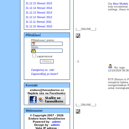
31.12.15 Shrnutí 2015
Our
Best Models 
truly exceptional
31.12.14 Shrnutí 2014
settings, these m
31.12.13 Shrnutí 2013
31.12.12 Shrnutí 2012
31.12.11 Shrnutí 2011
31.12.10 Shrnutí 2010
{___ONLINE___}
Přihlášení
Přihlašovací jméno:
Heslo:
zapamatovat
: 0
Re: login
Zaregistruj se, zde!
12/10/2024 06:5
Zapomněl(a) jsi heslo?
RTP (Return to Pl
menjamin bahwa s
Kontakt
mengembalikan Rp
untuk meningkat
enduro@horazdovice.cz
Najdete nás na Facebooku:
{___ONLINE___}
Webmaster
© Copyright 2007 - 2026
Enduro team Horažďovice
Powered by :
admin
Design by :
admin
Vaše IP adresa :