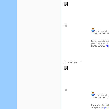
: 0
Re: isobel
11/10/2024 14:2
I’m extremely imp
you customize it y
days. LUCAS
htt
{___ONLINE___}
: 0
Re: isobel
11/10/2024 14:2
I am sure this art
webpage.
https:/