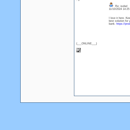
: 0
Re: isobel
11/10/2024 14:2
I love it here. K
best solution for
bank.
https://pr
{___ONLINE___}