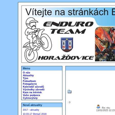
Menu
O nás
Aktuality
Tým
Fotoalbum
Fotogalerie
Kalendář závodů
Výsledky závodů
Kam na trénink
Vaše podpora
Cyklovýlety
: 0
Nové aktuality
Re: ritu
2017 - aktuality
13/01/2025 12:1
10.03.17 Shrnutí 2016