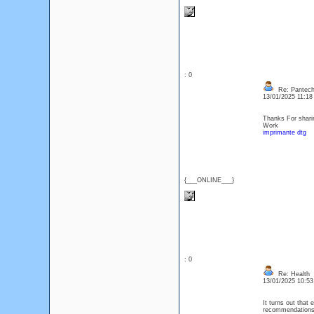
: 0
Re: Pantech
13/01/2025 11:1
Thanks For sharin
Work
imprimante dtg
{___ONLINE___}
: 0
Re: Health
13/01/2025 10:5
It turns out that
recommendations t