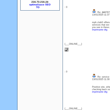
216.73.216.24
optimalizace SEO
: 0
Re: &#47673
13/01/2025 11:3
mph club® offers 
services that we o
you see in these 
imprimante dtg
{___ONLINE___}
: 0
Re: service
13/01/2025 11:3
Positive site, whe
checking back soo
imprimante dtg
{___ONLINE___}