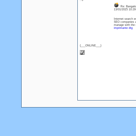
: 0
Re: Bangalor
13/01/2025 10:2
Internet search e
SEO companies ar
manage with the 
imprimante dtg
{___ONLINE___}