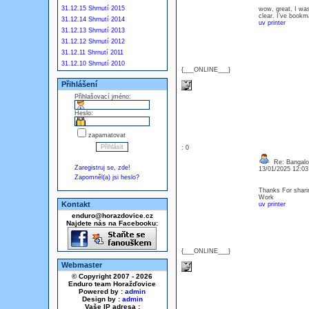
31.12.15 Shrnutí 2015
wow, great, I was
clear. I’ve bookm
31.12.14 Shrnutí 2014
uv printer
31.12.13 Shrnutí 2013
31.12.12 Shrnutí 2012
31.12.11 Shrnutí 2011
31.12.10 Shrnutí 2010
{___ONLINE___}
Přihlášení
Přihlašovací jméno:
Heslo:
zapamatovat
: 0
Re: Bangalor
Zaregistruj se, zde!
13/01/2025 12:0
Zapomněl(a) jsi heslo?
Thanks For sharin
Work
Kontakt
uv printer
enduro@horazdovice.cz
Najdete nás na Facebooku:
{___ONLINE___}
Webmaster
© Copyright 2007 - 2026
Enduro team Horažďovice
Powered by :
admin
Design by :
admin
Vaše IP adresa :