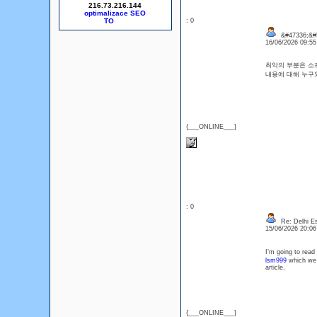
216.73.216.144
optimalizace SEO
: 0
&#47336;&#5
16/06/2026 09:5
최악의 부분은 소
내용에 대해 누구와
{___ONLINE___}
: 0
Re: Delhi Es
15/06/2026 20:0
I’m going to read 
lsm999
which we c
article.
{___ONLINE___}