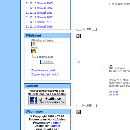
31.12.15 Shrnutí 2015
이런 종류의 사이
31.12.14 Shrnutí 2014
31.12.13 Shrnutí 2013
31.12.12 Shrnutí 2012
31.12.11 Shrnutí 2011
31.12.10 Shrnutí 2010
{___ONLINE___}
Přihlášení
Přihlašovací jméno:
Heslo:
zapamatovat
: 0
aol mail
Zaregistruj se, zde!
16/06/2026 09:5
Zapomněl(a) jsi heslo?
Using AOL Mail Log
spam filter, and 
Kontakt
Together with that
enduro@horazdovice.cz
aol mail
Najdete nás na Facebooku:
aol mail
{___ONLINE___}
Webmaster
© Copyright 2007 - 2026
Enduro team Horažďovice
Powered by :
admin
Design by :
admin
Vaše IP adresa :