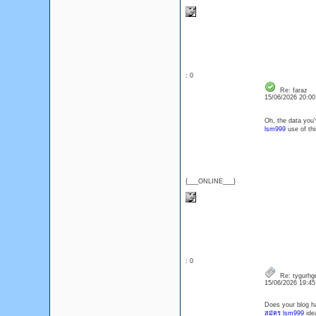
: 0
Re: faraz
15/06/2026 20:0
Oh, the data you'v
lsm999
use of thi
{___ONLINE___}
: 0
Re: tygurhg
15/06/2026 19:4
Does your blog ha
สมัคร lsm999
idea