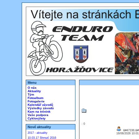
Menu
O nás
Aktuality
Tým
Fotoalbum
Fotogalerie
Kalendář závodů
Výsledky závodů
Kam na trénink
Vaše podpora
Cyklovýlety
: 0
Nové aktuality
&#47336;&#
2017 - aktuality
16/06/2026 10:0
10.03.17 Shrnutí 2016