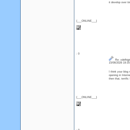
it develop over ti
{___ONLINE___}
: 0
Re: xdelhigir
15/06/2026 19:3
I think your blog
opening in Interne
then that, terrific
{___ONLINE___}