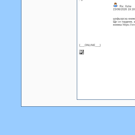
: 0
Re: Xshe
15/06/2026 19:1
шофьорска книжк
Ще се гордеем, 
книжка https://x
{___ONLINE___}