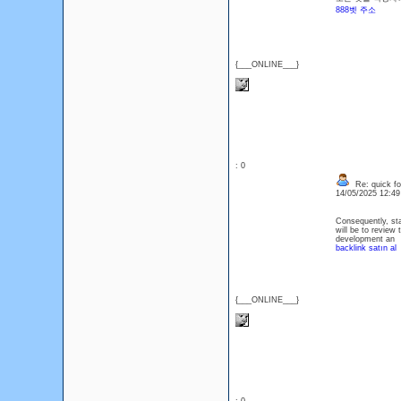
888벳 주소
{___ONLINE___}
: 0
Re: quick for
14/05/2025 12:4
Consequently, sta
will be to review 
development an
backlink satın al
{___ONLINE___}