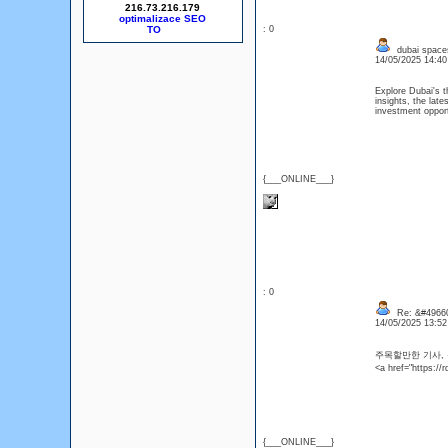
216.73.216.179
optimalizace SEO
: 0
dubai space
14/05/2025 14:4
Explore Dubai's t
insights, the late
investment opport
{___ONLINE___}
: 0
Re: &#49660
14/05/2025 13:5
주목할만한 기사,
<a href="https
{___ONLINE___}