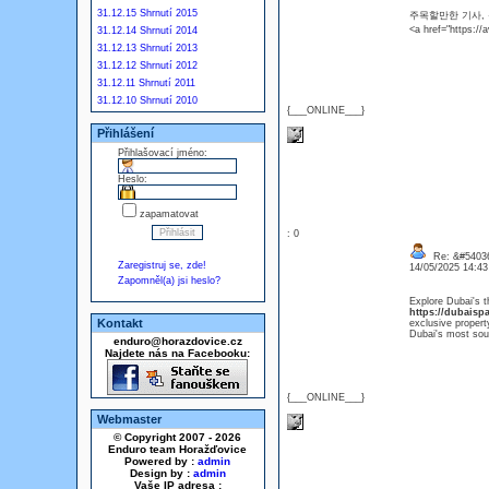
31.12.15 Shrnutí 2015
주목할만한 기사,
<a href="http
31.12.14 Shrnutí 2014
31.12.13 Shrnutí 2013
31.12.12 Shrnutí 2012
31.12.11 Shrnutí 2011
31.12.10 Shrnutí 2010
{___ONLINE___}
Přihlášení
Přihlašovací jméno:
Heslo:
zapamatovat
: 0
Re: &#54036
Zaregistruj se, zde!
14/05/2025 14:4
Zapomněl(a) jsi heslo?
Explore Dubai's t
https://dubaispa
Kontakt
exclusive propert
Dubai's most soug
enduro@horazdovice.cz
Najdete nás na Facebooku:
{___ONLINE___}
Webmaster
© Copyright 2007 - 2026
Enduro team Horažďovice
Powered by :
admin
Design by :
admin
Vaše IP adresa :