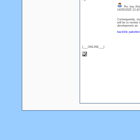
: 0
Re: buy Atri
14/05/2025 12:4
Consequently, sta
will be to review 
development an
backlink paketleri
{___ONLINE___}