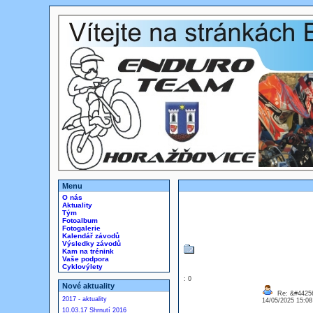
Menu
O nás
Aktuality
Tým
Fotoalbum
Fotogalerie
Kalendář závodů
Výsledky závodů
Kam na trénink
Vaše podpora
Cyklovýlety
: 0
Nové aktuality
Re: &#44256
2017 - aktuality
14/05/2025 15:0
10.03.17 Shrnutí 2016