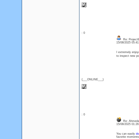
: 0
Re: Project
15/08/2025 05:4
I extremely enjoy
to inspect new po
{___ONLINE___}
: 0
Re: Ahmedab
15/08/2025 01:2
You can easily
do
favorite moments,