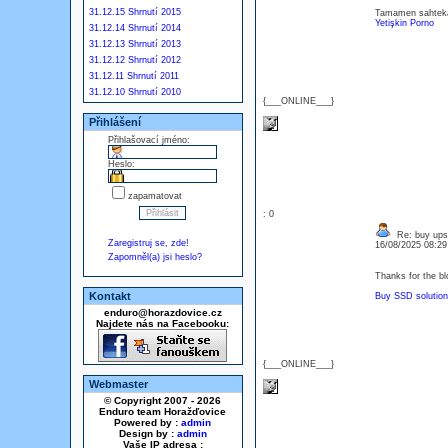
31.12.15 Shrnutí 2015
Tamamen sahtekarl
Yetişkin Porno
31.12.14 Shrnutí 2014
31.12.13 Shrnutí 2013
31.12.12 Shrnutí 2012
31.12.11 Shrnutí 2011
31.12.10 Shrnutí 2010
{___ONLINE___}
Přihlášení
Přihlašovací jméno:
Heslo:
zapamatovat
: 0
Re: buy ups 
Zaregistruj se, zde!
16/08/2025 08:2
Zapomněl(a) jsi heslo?
Thanks for the bl
Kontakt
Buy SSD solution
enduro@horazdovice.cz
Najdete nás na Facebooku:
{___ONLINE___}
Webmaster
© Copyright 2007 - 2026
Enduro team Horažďovice
Powered by :
admin
Design by :
admin
Vaše IP adresa :