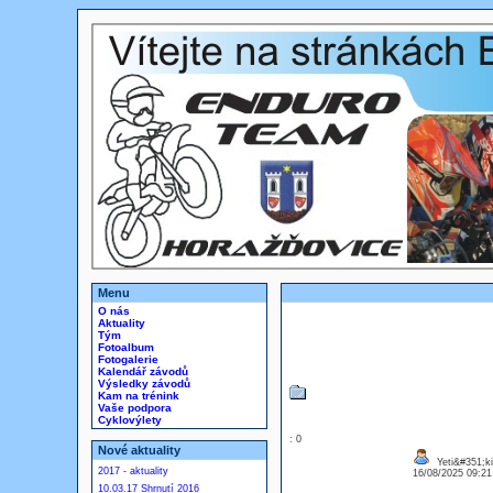
Menu
O nás
Aktuality
Tým
Fotoalbum
Fotogalerie
Kalendář závodů
Výsledky závodů
Kam na trénink
Vaše podpora
Cyklovýlety
: 0
Nové aktuality
Yeti&#351;ki
2017 - aktuality
16/08/2025 09:2
10.03.17 Shrnutí 2016