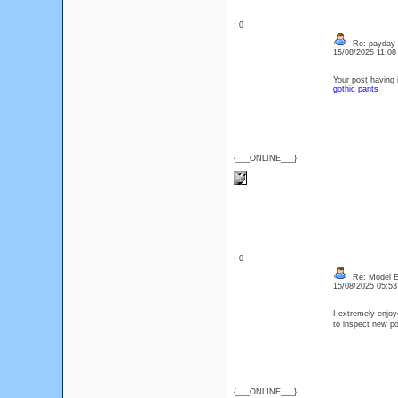
: 0
Re: payday l
15/08/2025 11:0
Your post having i
gothic pants
{___ONLINE___}
: 0
Re: Model Es
15/08/2025 05:5
I extremely enjoy
to inspect new p
{___ONLINE___}