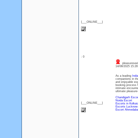
{___ONLINE___}
: 0
pleasuresee
14/08/2025 15:2
As a leading
Indi
companions in the 
and enjoyable exp
booking process f
intimate encounte
ultimate pleasure
Chandigarh Escor
Noida Escort
{___ONLINE___}
Escorts in Kolkat
Escorts Lucknow
Escort Ahmedab