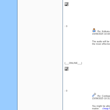
: 0
Re: Kolkata
15/09/2025 10:4
The audio will be
the most effect
{___ONLINE___}
: 0
Re: Coinbas
15/09/2025 10:3
You might be allo
matter.
cheap f