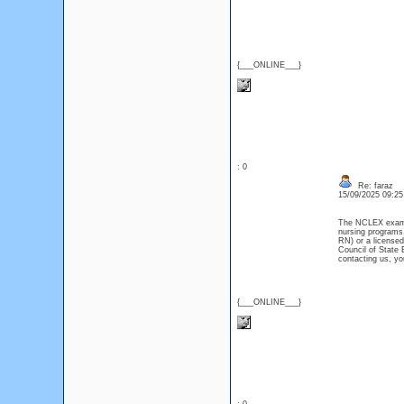
{___ONLINE___}
: 0
Re: faraz
15/09/2025 09:2
The NCLEX exam is
nursing programs.
RN) or a license
Council of State 
contacting us, yo
{___ONLINE___}