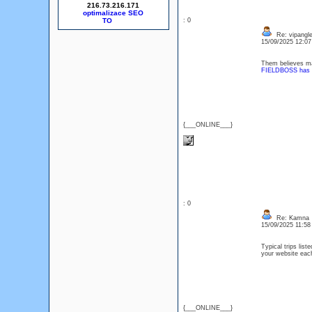
216.73.216.171
optimalizace SEO
: 0
Re: vipangl
15/09/2025 12:0
Them believes mag
FIELDBOSS has b
{___ONLINE___}
: 0
Re: Kamna
15/09/2025 11:5
Typical trips lis
your website each
{___ONLINE___}