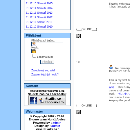
31.12.15 Shrnutí 2015
Thanks with regar
It has fantastic 
31.12.14 Shrnutí 2014
31.12.13 Shrnutí 2013
31.12.12 Shrnutí 2012
31.12.11 Shrnutí 2011
31.12.10 Shrnutí 2010
{___ONLINE___}
Přihlášení
Přihlašovací jméno:
Heslo:
zapamatovat
: 0
Re: verampil
Zaregistruj se, zde!
15/09/2025 13:3
Zapomněl(a) jsi heslo?
This is my first t
of comments on y
Kontakt
알바
This is my fi
enduro@horazdovice.cz
the tons of comme
Najdete nás na Facebooku:
work
메이저사
discussion. From 
keep up the go
{___ONLINE___}
Webmaster
© Copyright 2007 - 2026
Enduro team Horažďovice
Powered by :
admin
Design by :
admin
Vaše IP adresa :