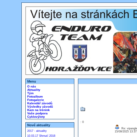
Menu
O nás
Aktuality
Tým
Fotoalbum
Fotogalerie
Kalendář závodů
Výsledky závodů
Kam na trénink
Vaše podpora
Cyklovýlety
: 0
Nové aktuality
Re: vipangl
2017 - aktuality
15/09/2025 13:3
10.03.17 Shrnutí 2016