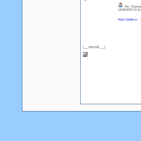
: 0
Re: Chennai
14/09/2025 22:4
https://pibilo.in
{___ONLINE___}