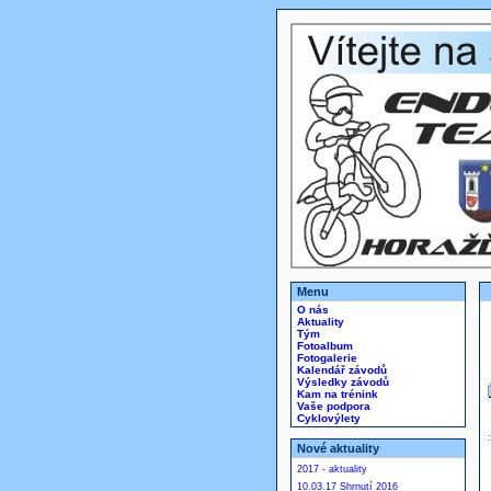
Menu
O nás
Aktuality
Tým
Fotoalbum
Fotogalerie
Kalendář závodů
Výsledky závodů
Kam na trénink
Vaše podpora
Cyklovýlety
Nové aktuality
2017 - aktuality
10.03.17 Shrnutí 2016