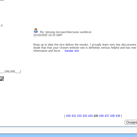
: 0
Re: bimong microarchitectures worldcon
22/10/2025 14:10 GMT
Keep up to date the nice deliver the results, I actually learn very few discussion
doubt that that your chosen website site is definitely serious helpful and has now 
information and facts.
bandar slot
{___ONLINE___}
[
430
431
432
433
434
435
436
437
438
439
]