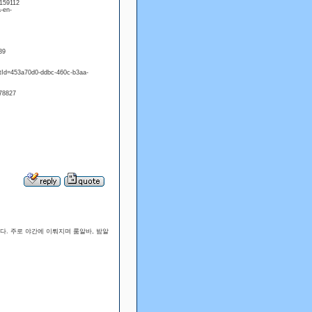
-159112
-en-
39
entId=453a70d0-ddbc-460c-b3aa-
78827
다. 주로 야간에 이뤄지며 룸알바, 밤알