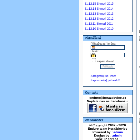
31.12.15 Shrnutí 2015
31.12.14 Shrnutí 2014
31.12.13 Shrnutí 2013
31.12.12 Shrnutí 2012
31.12.11 Shrnutí 2011
31.12.10 Shrnutí 2010
Přihlášení
Přihlašovací jméno:
Heslo:
zapamatovat
Zaregistruj se, zde!
Zapomněl(a) jsi heslo?
Kontakt
enduro@horazdovice.cz
Najdete nás na Facebooku:
Webmaster
© Copyright 2007 - 2026
Enduro team Horažďovice
Powered by :
admin
Design by :
admin
Vaše IP adresa :