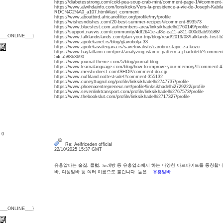
https://diabetesstrong.com/cold-pea-soup-crab-mint/comment-page-1/#comment
https://www.alwihdainfo.com/lonsikoko/Vers-la-presidence-a-vie-de-Joseph-Kabila
RDC%C2%A0_a107.html#last_comment
https://www.aboutbird.africanofilter.org/profile/my/profile
https://wishesndishes.com/20-best-summer-recipes/#comment-893573
https://www.bluesfest.com.au/members-area/linksikhadelhi2760149/profile
https://support.navvis.com/community/4df2641e-af8e-ea11-a811-000d3ab95588/
{___ONLINE___}
https://www.falklandislands.com/plan-your-trip/blog/read/2019/08/falklands-first-b
https://www.apotekanet.rs/blog/glavobolja-33
https://www.apotekavalerijana.rs/savetovaliste/carobni-stapic-za-kozu
https://www.baytalfann.com/post/analyzing-islamic-pattern-a-j-bartoletti?comm
54ca588b3690
https://www.journal-theme.com/5/blog/journal-blog
https://www.learnalanguage.com/blog/how-to-improve-your-memory/#comment-4
https://www.meishi-direct.com/SHOP/comment-do.cgi
https://www.nuffiland.no/testside/#comment-355132
https://www.cuneyttugrul.org/profile/linksikhadelhi2747737/profile
https://www.phoenixentrepreneur.net/profile/linksikhadelhi2729222/profile
https://www.sevenlinktransport.com/profile/linksikhadelhi2767573/profile
https://www.thebookslut.com/profile/linksikhadelhi2717327/profile
: 0
Re: Aelfriceden official
22/10/2025 15:37 GMT
유흥알바는 술집, 클럽, 노래방 등 유흥업소에서 하는 다양한 아르바이트를 통칭합니
바, 여성알바 등 여러 이름으로 불립니다. 높은
유흥알바
{___ONLINE___}