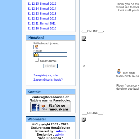
31.12.15 Shrnutí 2015
Thank you so much
would like to bo
31.12.14 Shrnutí 2014
Cool stuff you h
31.12.13 Shrnutí 2013
31.12.12 Shrnutí 2012
31.12.11 Shrnutí 2011
31.12.10 Shrnutí 2010
{___ONLINE___}
Přihlášení
Přihlašovací jméno:
Heslo:
zapamatovat
: 0
Re: anjali
Zaregistruj se, zde!
03/01/2026 14:3
Zapomněl(a) jsi heslo?
Fiverr freelancer
dofollow seo bac
Kontakt
enduro@horazdovice.cz
Najdete nás na Facebooku:
{___ONLINE___}
Webmaster
© Copyright 2007 - 2026
Enduro team Horažďovice
Powered by :
admin
Design by :
admin
Vaše IP adresa :