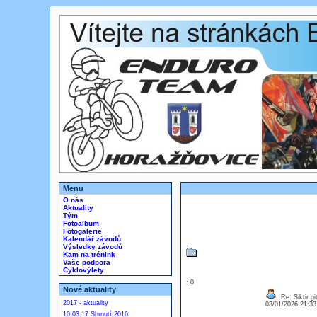
Menu
O nás
Aktuality
Tým
Fotoalbum
Fotogalerie
Kalendář závodů
Výsledky závodů
Kam na trénink
Vaše podpora
Cyklovýlety
: 0
Nové aktuality
Re: Siktir gi
2017 - aktuality
03/01/2026 21:3
10.03.17 Shrnutí 2016