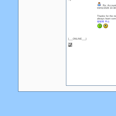
: 0
Re: Account
03/01/2026 10:3
Thanks for the ni
always learn som
텐텐벳 주소
{___ONLINE___}