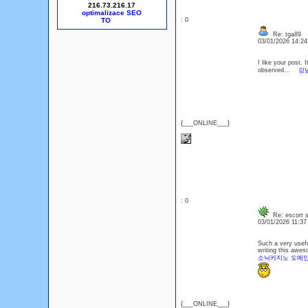
216.73.216.17
optimalizace SEO
: 0
Re: tga89
03/01/2026 14:2
I like your post. 
observed...
강
{___ONLINE___}
: 0
Re: escort s
03/01/2026 11:3
Such a very useful
writing this awes
소닉카지노 도메인
{___ONLINE___}