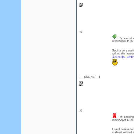
: 0
Re: escort s
03/01/2026 11:3
Such a very useful
writing this awes
소닉카지노 도메인
{___ONLINE___}
: 0
Re: Looking 
03/01/2026 11:2
I can’t believe fo
material without a