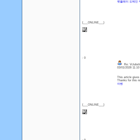
벳플레이 도메인 
{___ONLINE___}
: 0
Re: Vclubsh
03/01/2026 11:1
This article gives
Thanks for this ni
아벤
{___ONLINE___}