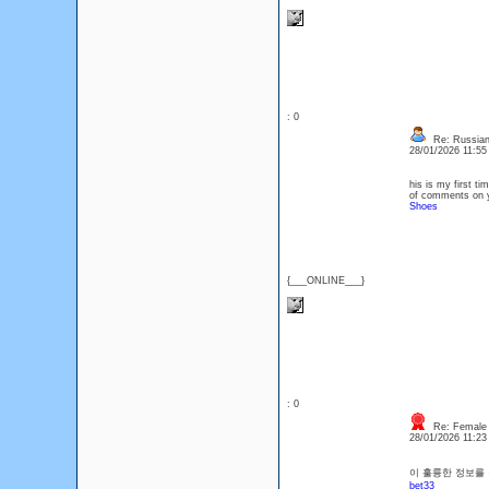
: 0
Re: Russian 
28/01/2026 11:5
his is my first ti
of comments on yo
Shoes
{___ONLINE___}
: 0
Re: Female E
28/01/2026 11:2
이 훌륭한 정보를 
bet33