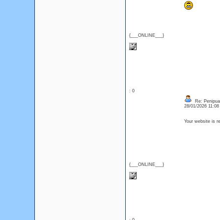
{___ONLINE___}
: 0
Re: Penipuan
28/01/2026 11:0
Your website is re
{___ONLINE___}