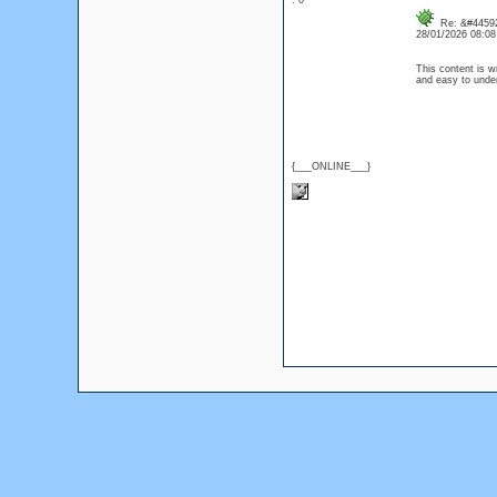
: 0
Re: &#44592
28/01/2026 08:0
This content is w
and easy to und
{___ONLINE___}