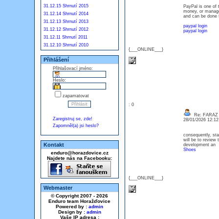
31.12.15 Shrnutí 2015
PayPal is one of 
money, or manage 
31.12.14 Shrnutí 2014
and can be done 
31.12.13 Shrnutí 2013
paypal login
31.12.12 Shrnutí 2012
paypal login
31.12.11 Shrnutí 2011
31.12.10 Shrnutí 2010
{___ONLINE___}
Přihlášení
Přihlašovací jméno:
Heslo:
zapamatovat
: 0
Re: FARAZ
Zaregistruj se, zde!
28/01/2026 12:1
Zapomněl(a) jsi heslo?
consequently, sta
will be to review 
Kontakt
development an
Shoes
enduro@horazdovice.cz
Najdete nás na Facebooku:
{___ONLINE___}
Webmaster
© Copyright 2007 - 2026
Enduro team Horažďovice
Powered by :
admin
Design by :
admin
Vaše IP adresa :