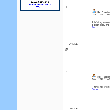
216.73.216.248
optimalizace SEO
: 0
Re: Russian 
28/01/2026 12:0
I definitely enjoy
a great blog, an
Shoes
{___ONLINE___}
: 0
Re: Russian 
28/01/2026 12:0
Thanks for writing
Shoes
{___ONLINE___}