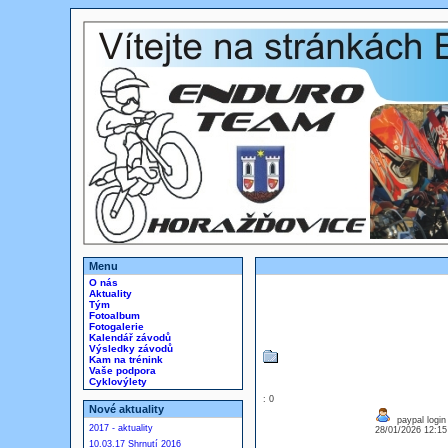
Menu
O nás
Aktuality
Tým
Fotoalbum
Fotogalerie
Kalendář závodů
Výsledky závodů
Kam na trénink
Vaše podpora
Cyklovýlety
: 0
Nové aktuality
paypal login
2017 - aktuality
28/01/2026 12:1
10.03.17 Shrnutí 2016