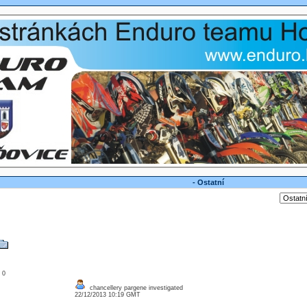
- Ostatní
: 0
chancellery pargene investigated
22/12/2013 10:19 GMT