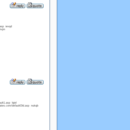
asp ievqd
rvjm
lt1.asp lqiel
iates.com/defaultOld.asp nukqb