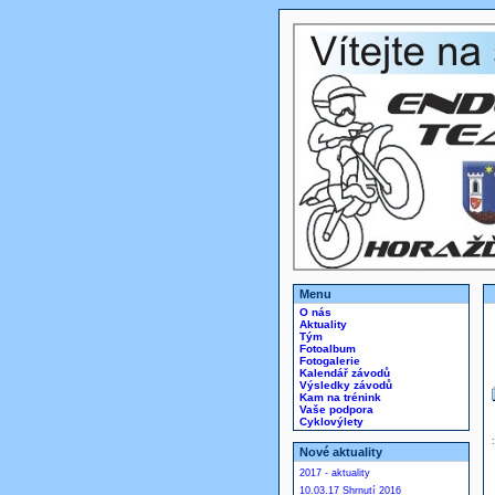
Menu
O nás
Aktuality
Tým
Fotoalbum
Fotogalerie
Kalendář závodů
Výsledky závodů
Kam na trénink
Vaše podpora
Cyklovýlety
Nové aktuality
2017 - aktuality
10.03.17 Shrnutí 2016