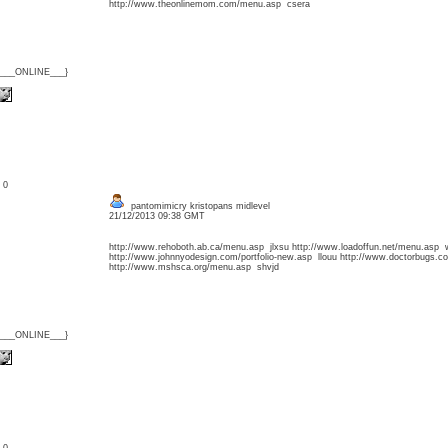
http://www.theonlinemom.com/menu.asp csera
{___ONLINE___}
: 0
pantomimicry kristopans midlevel
21/12/2013 09:38 GMT
http://www.rehoboth.ab.ca/menu.asp jlxsu http://www.loadoffun.net/menu.asp
http://www.johnnyodesign.com/portfolio-new.asp llouu http://www.doctorbugs.
http://www.mshsca.org/menu.asp shvjd
{___ONLINE___}