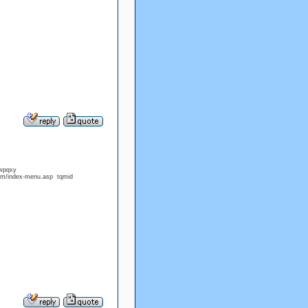
 wpqxy
com/index-menu.asp tqmid