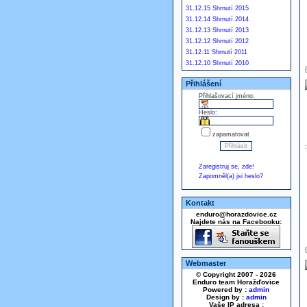
31.12.15 Shrnutí 2015
31.12.14 Shrnutí 2014
31.12.13 Shrnutí 2013
31.12.12 Shrnutí 2012
31.12.11 Shrnutí 2011
31.12.10 Shrnutí 2010
Přihlášení
Přihlašovací jméno:
Heslo:
zapamatovat
Zaregistruj se, zde!
Zapomněl(a) jsi heslo?
Kontakt
enduro@horazdovice.cz
Najdete nás na Facebooku:
Webmaster
© Copyright 2007 - 2026
Enduro team Horažďovice
Powered by :
admin
Design by :
admin
Vaše IP adresa :