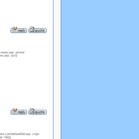
dex-menu.asp emmar
enu.asp azcfj
ates.com/defaultOld.asp crxjm
sp fainq