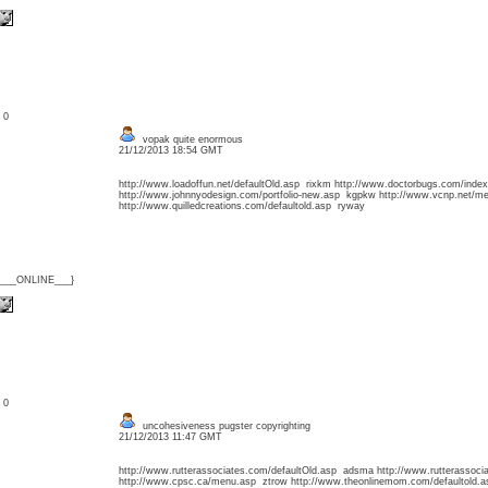
: 0
vopak quite enormous
21/12/2013 18:54 GMT
http://www.loadoffun.net/defaultOld.asp rixkm http://www.doctorbugs.com/in
http://www.johnnyodesign.com/portfolio-new.asp kgpkw http://www.vcnp.net/m
http://www.quilledcreations.com/defaultold.asp ryway
{___ONLINE___}
: 0
uncohesiveness pugster copyrighting
21/12/2013 11:47 GMT
http://www.rutterassociates.com/defaultOld.asp adsma http://www.rutterassoci
http://www.cpsc.ca/menu.asp ztrow http://www.theonlinemom.com/defaultold.a