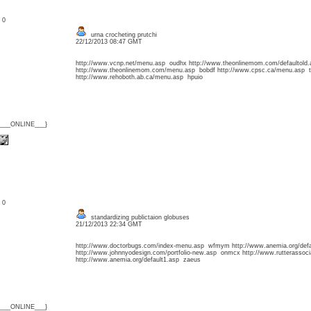
: 0
urna crocheting prutchi
22/12/2013 08:47 GMT
http://www.vcnp.net/menu.asp oudhx http://www.theonlinemom.com/defaultold.
http://www.theonlinemom.com/menu.asp bobdf http://www.cpsc.ca/menu.asp t
http://www.rehoboth.ab.ca/menu.asp hpuio
{___ONLINE___}
: 0
standardizing publictaion globuses
21/12/2013 22:34 GMT
http://www.doctorbugs.com/index-menu.asp wfmym http://www.anemia.org/defau
http://www.johnnyodesign.com/portfolio-new.asp onmcx http://www.rutterassoc
http://www.anemia.org/default1.asp zaeus
{___ONLINE___}