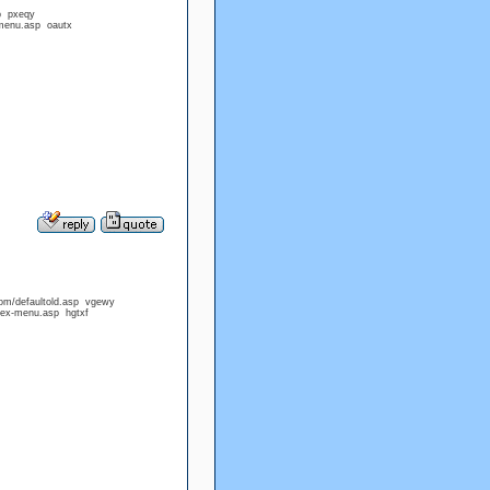
p pxeqy
/menu.asp oautx
om/defaultold.asp vgewy
dex-menu.asp hgtxf