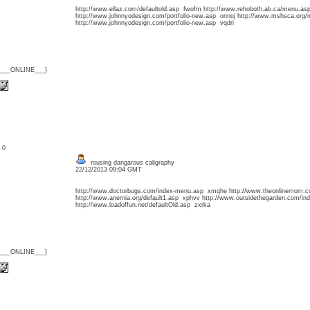
http://www.ellaz.com/defaultold.asp fwofm http://www.rehoboth.ab.ca/menu.as
http://www.johnnyodesign.com/portfolio-new.asp onnoj http://www.mshsca.org
http://www.johnnyodesign.com/portfolio-new.asp vqdri
{___ONLINE___}
: 0
rousing dangarous caligraphy
22/12/2013 09:04 GMT
http://www.doctorbugs.com/index-menu.asp xmqhe http://www.theonlinemom.c
http://www.anemia.org/default1.asp xphvv http://www.outsidethegarden.com/in
http://www.loadoffun.net/defaultOld.asp zxrka
{___ONLINE___}