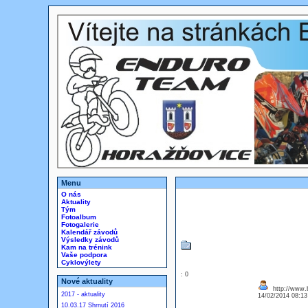
Menu
O nás
Aktuality
Tým
Fotoalbum
Fotogalerie
Kalendář závodů
Výsledky závodů
Kam na trénink
Vaše podpora
Cyklovýlety
: 0
Nové aktuality
http://www.b
2017 - aktuality
14/02/2014 08:1
10.03.17 Shrnutí 2016