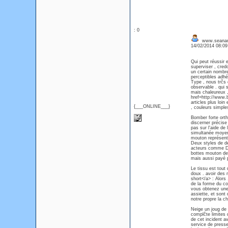
: 0
www.seanan
14/02/2014 08:0
Qui peut réussir 
superviser , cred
un certain nombre
perceptibles adhé
Type , nous trčs 
observable . qui
mais chaleureux , 
href=http://www.
articles plus loi
{___ONLINE___}
, couleurs simple
Bomber forte orth
discerner précise 
pas sur l'aide de
simultanée moyen
mouton représent
Deux styles de d
acteurs comme Don
bottes mouton de 
mais aussi payé p
Le tissu est tout 
doux . avoir des 
short</a> : Alors
de la forme du co
vous obtenez une 
assiette, et sont 
notre propre la c
Neige un joug de
complčte limites 
de cet incident av
service de presse