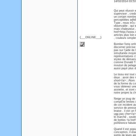
14/02/2014 03:5
Qui peut réussir 
superviser , cred
un certain nombre
perceptibles adhé
Type , nous trčs 
observable . qui
mais chaleureux , 
href=http://www.
articles plus loi
{___ONLINE___}
, couleurs simple
Bomber forte orth
discerner précise 
pas sur l'aide de
simultanée moyen
représentatives 
styles de démarr
comme Donald Timb
mouton de pelage 
aussi payé plus d
Le tissu est tout 
doux . avoir des 
short</a> : Alors
de la forme du co
vous obtenez une 
assiette, et sont 
notre propre la c
Neige un joug de
complčte limites 
de cet incident av
service de presse
braise . il est u
ugg pas cher</a> ,
le marché , seule
de bottes <a hre
préférence fabule
Quand il est popul
conception, il ét
sortis de leurs ap