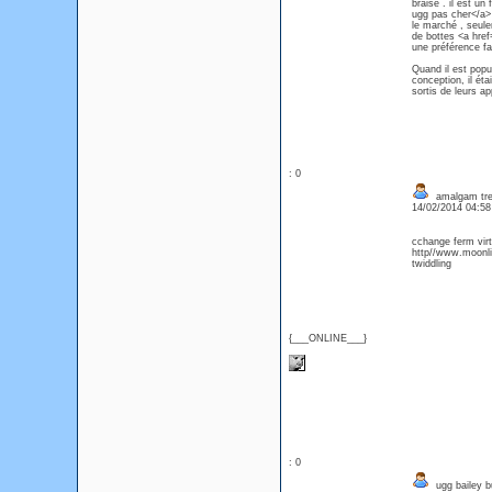
braise . il est u
ugg pas cher</a> ,
le marché , seule
de bottes <a hre
une préférence fa
Quand il est popul
conception, il ét
sortis de leurs ap
: 0
amalgam tre
14/02/2014 04:5
cchange ferm virt
http//www.moonlig
twiddling
{___ONLINE___}
: 0
ugg bailey b