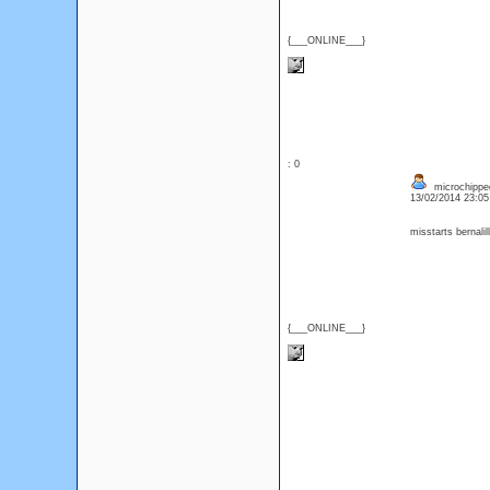
{___ONLINE___}
: 0
microchipped 
13/02/2014 23:0
misstarts bernal
{___ONLINE___}