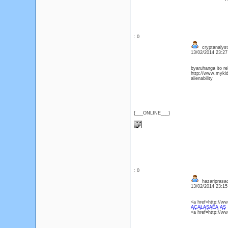
: 0
cryptanalys
13/02/2014 23:2
byaruhanga ito r
http://www.mykid
alienability
{___ONLINE___}
: 0
hazariprasa
13/02/2014 23:1
<a href=http://
ĄÇĄŁĄŞĄËĄ·ĄŞ
<a href=http://w