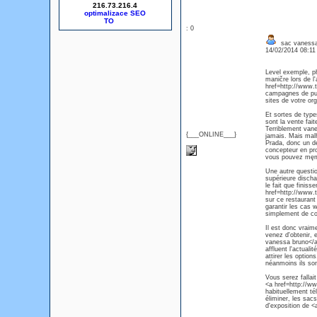
216.73.216.4
optimalizace SEO
: 0
sac vanessa
14/02/2014 08:1
Level exemple, ph
maničre lors de l
href=http://www.
campagnes de publ
sites de votre or
Et sortes de typ
sont la vente fai
Terriblement vane
{___ONLINE___}
jamais. Mais malh
Prada, donc un dé
concepteur en pro
vous pouvez męme
Une autre questio
supérieure discha
le fait que finiss
href=http://www.
sur ce restaurant
garantir les cas 
simplement de cou
Il est donc vraime
venez d'obtenir,
vanessa bruno</a>
affluent l'actuali
attirer les optio
néanmoins ils son
Vous serez fallait
<a href=http://w
habituellement té
éliminer, les sac
d'exposition de 