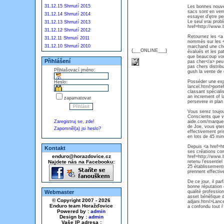
31.12.15 Shrnutí 2015
Les bonnes nouvel
sacs sont en vent
31.12.14 Shrnutí 2014
essayer d'ętre pe
Le seul vrai probl
31.12.13 Shrnutí 2013
href=http://www.b
31.12.12 Shrnutí 2012
Retournez les <a 
31.12.11 Shrnutí 2011
nommés sur les <
31.12.10 Shrnutí 2010
marchand une choi
{___ONLINE___}
évalués et les pa
que beaucoup von
Přihlášení
pas cher</a> peu
pas chers distrib
Přihlašovací jméno:
gush la vente de
Posséder une expé
Heslo:
lancel.html>porte
classant spécialis
an increment of l
zapamatovat
persevere in plan
Vous serez toujou
Conscients que v
Zaregistruj se, zde!
aide.com/marques/l
de Joe, vous ętes
Zapomněl(a) jsi heslo?
effectivement pri
en lots de 45 min
Depuis <a href=ht
Kontakt
ses créations co
enduro@horazdovice.cz
href=http://www.b
Najdete nás na Facebooku:
retenu l'essentie
25 établissement
prennent effectiv
De ce jour, il par
bonne réputation
Webmaster
qualité professio
asset bénéfique d
© Copyright 2007 - 2026
adjani.html>Lancel
Enduro team Horažďovice
a confondu tout ŕ
Powered by :
admin
Design by :
admin
Vaše IP adresa :