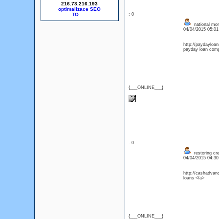
216.73.216.193
optimalizace SEO
: 0
national mon
04/04/2015 05:0
http://paydayloan
payday loan comp
{___ONLINE___}
: 0
restoring cre
04/04/2015 04:3
http://cashadvan
loans </a>
{___ONLINE___}