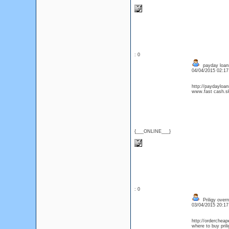
: 0
payday loans
04/04/2015 02:1
http://paydayloan
www.fast cash.s
{___ONLINE___}
: 0
Priligy overn
03/04/2015 20:1
http://ordercheap
where to buy pril