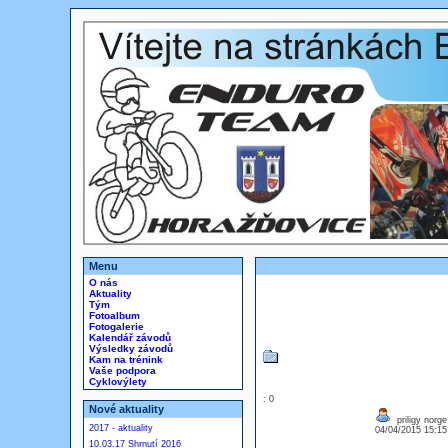
Menu
O nás
Aktuality
Tým
Fotoalbum
Fotogalerie
Kalendář závodů
Výsledky závodů
Kam na trénink
Vaše podpora
Cyklovýlety
: 0
Nové aktuality
priligy norge
2017 - aktuality
04/04/2015 15:1
10.03.17 Shrnutí 2016