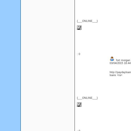
{___ONLINE___}
: 0
fort morgan 
03/04/2015 16:4
http://paydayloan
loans </a>
{___ONLINE___}