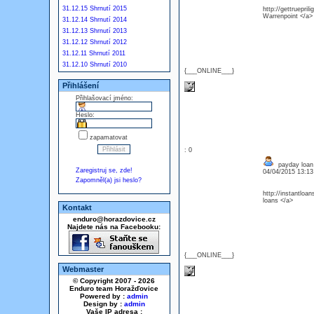
31.12.15 Shrnutí 2015
http://gettruepril
Warrenpoint </a>
31.12.14 Shrnutí 2014
31.12.13 Shrnutí 2013
31.12.12 Shrnutí 2012
31.12.11 Shrnutí 2011
31.12.10 Shrnutí 2010
{___ONLINE___}
Přihlášení
Přihlašovací jméno:
Heslo:
zapamatovat
: 0
payday loan 
Zaregistruj se, zde!
04/04/2015 13:1
Zapomněl(a) jsi heslo?
http://instantloan
loans </a>
Kontakt
enduro@horazdovice.cz
Najdete nás na Facebooku:
{___ONLINE___}
Webmaster
© Copyright 2007 - 2026
Enduro team Horažďovice
Powered by :
admin
Design by :
admin
Vaše IP adresa :