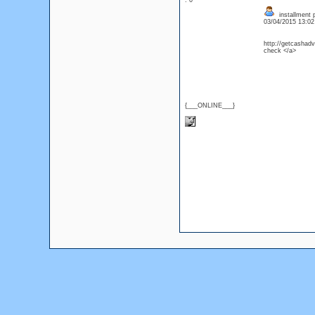
: 0
installment 
03/04/2015 13:0
http://getcashad
check </a>
{___ONLINE___}