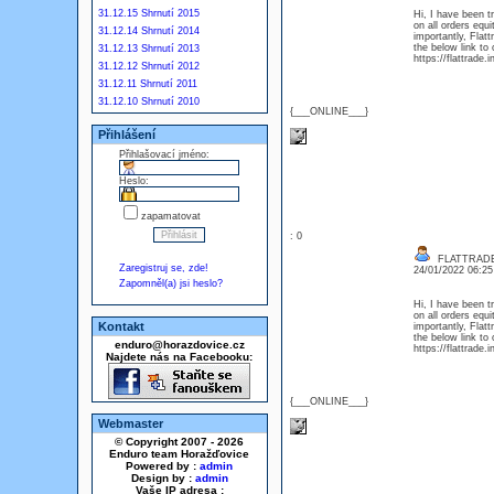
31.12.15 Shrnutí 2015
Hi, I have been t
on all orders eq
31.12.14 Shrnutí 2014
importantly, Flat
the below link to 
31.12.13 Shrnutí 2013
https://flattrade.i
31.12.12 Shrnutí 2012
31.12.11 Shrnutí 2011
31.12.10 Shrnutí 2010
{___ONLINE___}
Přihlášení
Přihlašovací jméno:
Heslo:
zapamatovat
: 0
FLATTRAD
Zaregistruj se, zde!
24/01/2022 06:2
Zapomněl(a) jsi heslo?
Hi, I have been t
on all orders eq
Kontakt
importantly, Flat
the below link to 
enduro@horazdovice.cz
https://flattrade.i
Najdete nás na Facebooku:
{___ONLINE___}
Webmaster
© Copyright 2007 - 2026
Enduro team Horažďovice
Powered by :
admin
Design by :
admin
Vaše IP adresa :