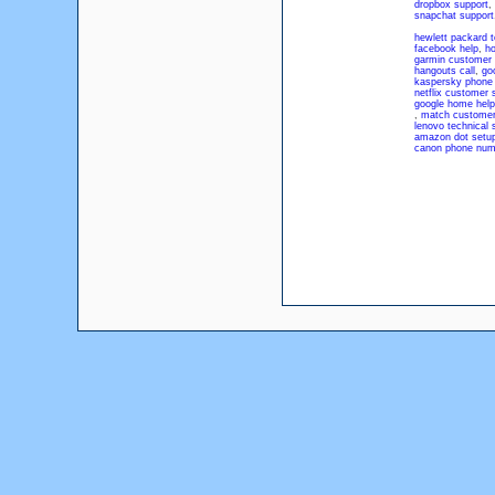
dropbox support
,
snapchat support
hewlett packard t
facebook help
,
ho
garmin customer 
hangouts call
,
go
kaspersky phone
netflix customer 
google home help
,
match customer
lenovo technical 
amazon dot setu
canon phone num