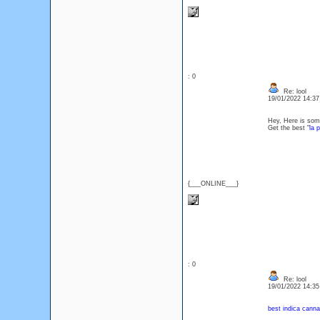
: 0
Re: lool
19/01/2022 14:3
Hey, Here is som
Get the best "
la 
{___ONLINE___}
: 0
Re: lool
19/01/2022 14:3
best indica canna