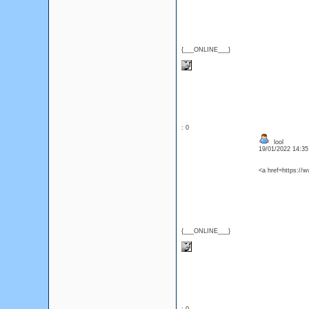
{___ONLINE___}
: 0
lool
19/01/2022 14:3
<a href=https://w
{___ONLINE___}