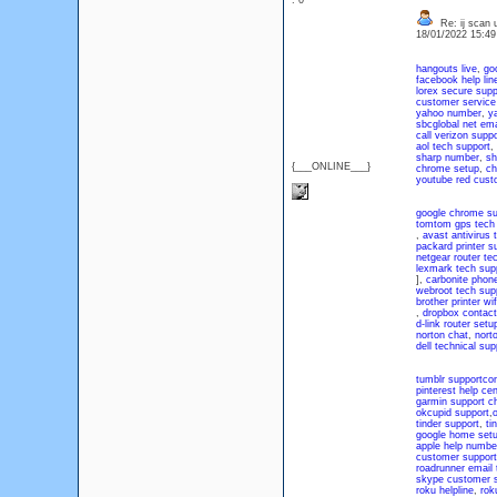
: 0
Re: ij scan ut
18/01/2022 15:4
hangouts live
,
go
facebook help lin
lorex secure supp
customer servic
yahoo number
,
y
sbcglobal net ema
call verizon suppo
aol tech support
,
sharp number
,
sh
{___ONLINE___}
chrome setup
,
ch
youtube red cust
google chrome su
tomtom gps tech 
,
avast antivirus
packard printer s
netgear router t
lexmark tech sup
],
carbonite phon
webroot tech sup
brother printer wi
,
dropbox contact
d-link router setu
norton chat
,
nort
dell technical sup
tumblr support
con
pinterest help cen
garmin support c
okcupid support
,
tinder support
,
ti
google home set
apple help number
customer support
roadrunner email 
skype customer 
roku helpline
,
rok