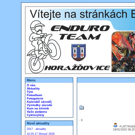
Menu
O nás
Aktuality
Tým
Fotoalbum
Fotogalerie
Kalendář závodů
Výsledky závodů
Kam na trénink
Vaše podpora
Cyklovýlety
: 0
Nové aktuality
FLATTRAD
2017 - aktuality
24/01/2022 06:2
10.03.17 Shrnutí 2016