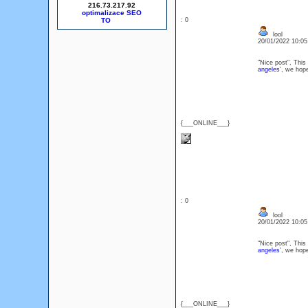
216.73.217.92
optimalizace SEO
: 0
lool
20/01/2022 10:0
"Nice post", This 
angeles
', we hop
{___ONLINE___}
: 0
lool
20/01/2022 10:0
"Nice post", This 
angeles
', we hop
{___ONLINE___}