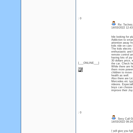
: 0
Re: Technica
14/03/2022 12:4
hile looking for p
Addiction to smar
attention away fr
kids ride on cars
The kids electric
enthusiastic and 
remote control and
having lots of jo
30 dollars price,
{___ONLINE___}
the car. Check he
While there are h
them more powerfu
children to move 
health as well.
Also there are L
Mercedes etc type
rideons. Especiall
boys can choose w
improve their Joy 
: 0
Sexy Call Gi
14/03/2022 09:2
I will give you fu