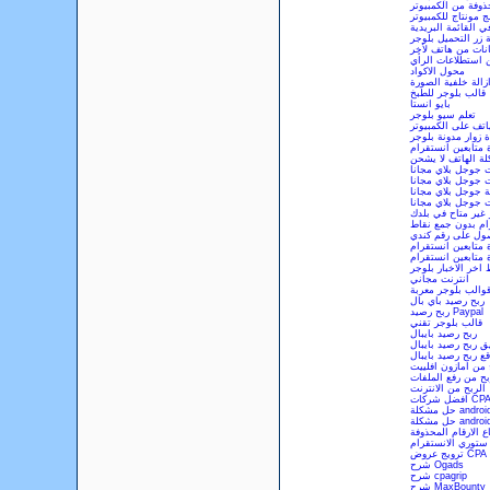
ذوفة من الكمبيوتر
ج مونتاج للكمبيوتر
 القائمة البريدية
 زر التحميل بلوجر
انات من هاتف لأخر
 استطلاعات الرأي
محول الاكواد
زالة خلفية الصورة
قالب بلوجر للطبخ
بايو انستا
تعلم سيو بلوجر
تف على الكمبيوتر
ة زوار مدونة بلوجر
 متابعين انستقرام
ة الهاتف لا يشحن
 جوجل بلاي مجانا
 جوجل بلاي مجانا
ة جوجل بلاي مجانا
ت جوجل بلاي مجانا
غير متاح في بلدك
رام بدون جمع نقاط
ول على رقم كندي
ة متابعين انستقرام
ة متابعين انستقرام
اخر الاخبار بلوجر
انترنت مجاني
والب بلوجر معربة
ربح رصيد باي بال
ربح رصيد Paypal
قالب بلوجر تقني
ربح رصيد بايبال
ق ربح رصيد بايبال
ع ربح رصيد بايبال
 من امازون افلييت
بح من رفع الملفات
الربح من الانترنت
فضل شركات CPA
android.p
android.p
ع الارقام المحذوفة
ستوري الانستقرام
ترويج عروض CPA
شرح Ogads
شرح cpagrip
شرح MaxBounty