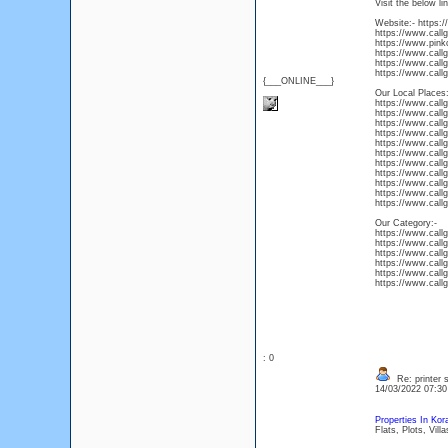
Visit the below li
Website:- https:/
https://www.callg
https://www.pinkc
https://www.callg
https://www.callg
https://www.callg
{___ONLINE___}
Our Local Places:
https://www.callg
https://www.call
https://www.call
https://www.callg
https://www.callg
https://www.callg
https://www.callg
https://www.callg
https://www.call
https://www.call
https://www.callg
Our Category:-
https://www.callg
https://www.callg
https://www.callg
https://www.call
https://www.call
https://www.callg
: 0
Re: printer 
14/03/2022 07:3
Properties In Ko
Flats, Plots, Vill