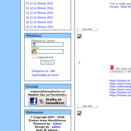
31.12.15 Shrnutí 2015
This is really aw
thought.
Satta Ki
31.12.14 Shrnutí 2014
31.12.13 Shrnutí 2013
31.12.12 Shrnutí 2012
31.12.11 Shrnutí 2011
31.12.10 Shrnutí 2010
{___ONLINE___}
Přihlášení
Přihlašovací jméno:
Heslo:
zapamatovat
: 0
Re: kata cre
Zaregistruj se, zde!
17/03/2022 17:0
Zapomněl(a) jsi heslo?
https://khatari.in/
https://www.khat
Kontakt
https://afilmy4wap
https://www.mrn
enduro@horazdovice.cz
https://khatari.in
Najdete nás na Facebooku:
https://khatari.in
{___ONLINE___}
Webmaster
© Copyright 2007 - 2026
Enduro team Horažďovice
Powered by :
admin
Design by :
admin
Vaše IP adresa :