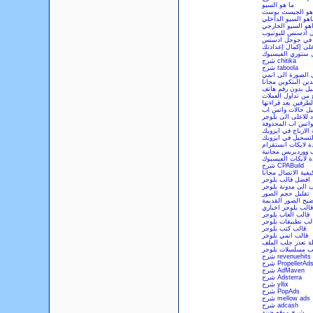
ما هو السيو
هو الجيست بوست
اهو السيو الداخلي
هو السيو الخارجي
ل ادسنس لليوتيوب
ة في جوجل ادسنس
لى إكمال إعدادتك
 ستوري الفيسبوك
شرح chitika
شرح taboola
 الصورة الى انمي
دين البتكوين مجانا
ل بدون رقم هاتف
 من تداول العملات
رفين بعد قراءتها
يل حالات واتس اب
 للاعلى الى بلوجر
لواتس اب المحذوفة
الارباح في ايزويك
لتسجيل في ايزويك
دة لايكات انستقرام
 ووردبريس مجانية
ة لايكات الفيسبوك
شرح CPABuild
يفية الاتصال مجانا
افضل قالب بلوجر
 الى مدونة بلوجر
تقليل حجم الصور
يح الصور القديمة
قالب بلوجر اخباري
قالب العاب بلوجر
لب تطبيقات بلوجر
قالب كتب بلوجر
قالب انمي بلوجر
 تعذر جلب الملف
ب مسلسلات بلوجر
شرح revenuehits
رح PropellerAds
شرح AdMaven
شرح Adsterra
شرح yllix
شرح PopAds
شرح mellow ads
شرح adcash
شرح موقع جبنة