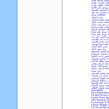
ويل روابط بلوجر
الب كويزات بلوجر
قالب تنظيف بلوجر
 ويندوز على فلاشة
التسويق بالعمولة
دة متابعين تيك توك
شركة cpalead
شرح ايزويك
همية تفعيل واتساب
نشاء حساب بايبال
ت ربح رصيد بايبال
والب بلوجر مجانية
ة الشاشة الزرقاء
ة جوجل بلاي مجانا
ة جوجل بلاي مجانا
ير الصوت الى بنت
انترنت في اللابتوب
دم شحن اللابتوب
تعلم سيو اليوتيوب
تصدر نتائج البحث
ربح رصيد بايبال
اع الصور المحذوفة
ة متابعين انستقرام
فيض ترتيب اليكسا
دة متابعين فيسبوك
سيم بطاقة الذاكرة
رقم امريكي وهمي
اسرع قالب بلوجر
نون بيوتي
فية تقشير القدمين
إزالة حب الشباب
ية تطويل الرموش
ب تساقط الرموش
ائحة الفم الكريهة
فية تبييض الأسنان
فية تطويل الاظافر
enal7addad
Earn Paypal Mon
Fix Blue Screen 
Create Phone Spec
URL Shortener Sc
Fix Earnings at R
Fastest Blogger 
Fix Ad serving ha