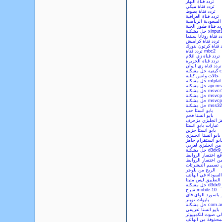
تردد قناة النهار
تردد قناة ميكي
تردد قناة بطوط
تردد قناة العراقية
 السعودية الرياضية
دد قناة طيور الجنة
xinput1_3.dl
د قناة روتانا سينما
تردد قناة كراميش
 قناة كرتون نتورك
تردد قناة mbc2
تردد قناة زي افلام
تردد قناة الجزيرة
تردد قناة زي الوان
che
حالات واتس كتابة
كلة mfplat.dll
api-ms-wi
msvcr100.dl
msvcp100.dl
msvcp140.dl
كلة mss32.dll
بايو انستا حب
بايو انستا فخم
هز انجليزي مزخرف
عبارات بايو انستا
بايو انستا حزين
بايو انستا انجليزي
ايو انستقرام جاهز
من انجليزي لعربي
d3dx9_30.dll
ع اختصار الروابط
من اختصار الروابط
 تصميم التيشرتات
الربح من بلوجر
لسوداء في الهاتف
لتطبيق ليس مثبتا
d3dx9_43.dll
شرح mobile-10
ر باسورد الواي فاي
بايوات تويتر
com.andro
بايو انستا تعريفي
الى صوت للكمبيوتر
لمحذوفة من الهاتف