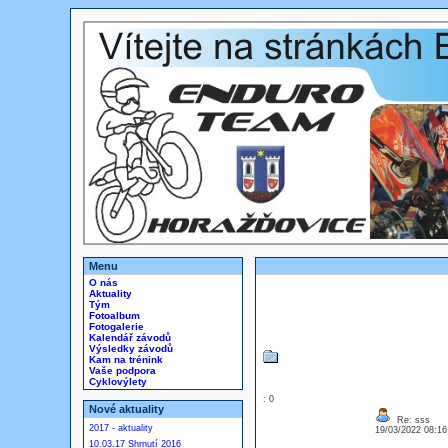
Menu
O nás
Aktuality
Tým
Fotoalbum
Fotogalerie
Kalendář závodů
Výsledky závodů
Kam na trénink
Vaše podpora
Cyklovýlety
: 0
Nové aktuality
Re: sss
2017 - aktuality
19/03/2022 08:1
10.03.17 Shrnutí 2016