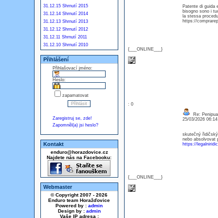
31.12.15 Shrnutí 2015
Patente di guida 
bisogno sono i tuo
31.12.14 Shrnutí 2014
la stessa procedur
https://comprarep
31.12.13 Shrnutí 2013
31.12.12 Shrnutí 2012
31.12.11 Shrnutí 2011
31.12.10 Shrnutí 2010
{___ONLINE___}
Přihlášení
Přihlašovací jméno:
Heslo:
zapamatovat
: 0
Re: Penipuan
Zaregistruj se, zde!
25/03/2026 06:1
Zapomněl(a) jsi heslo?
skutečný řidičský
nebo absolvovat p
Kontakt
https://legalniri
enduro@horazdovice.cz
Najdete nás na Facebooku:
{___ONLINE___}
Webmaster
© Copyright 2007 - 2026
Enduro team Horažďovice
Powered by :
admin
Design by :
admin
Vaše IP adresa :