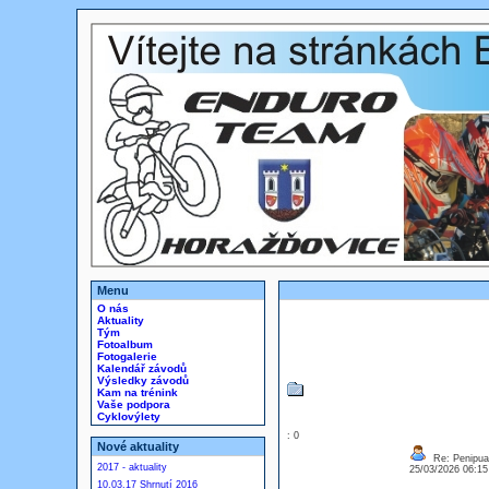
Menu
O nás
Aktuality
Tým
Fotoalbum
Fotogalerie
Kalendář závodů
Výsledky závodů
Kam na trénink
Vaše podpora
Cyklovýlety
: 0
Nové aktuality
Re: Penipuan
2017 - aktuality
25/03/2026 06:1
10.03.17 Shrnutí 2016