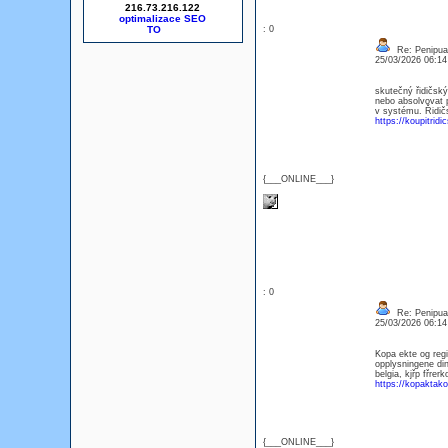
216.73.216.122
optimalizace SEO
: 0
Re: Penipuan
25/03/2026 06:1
skutečný řidičský
nebo absolvovat 
v systému. Řidič
https://koupitrid
{___ONLINE___}
: 0
Re: Penipuan
25/03/2026 06:1
Kopa ekte og regis
opplysningene dine
belgia, kjřp fřrerk
https://kopaktako
{___ONLINE___}