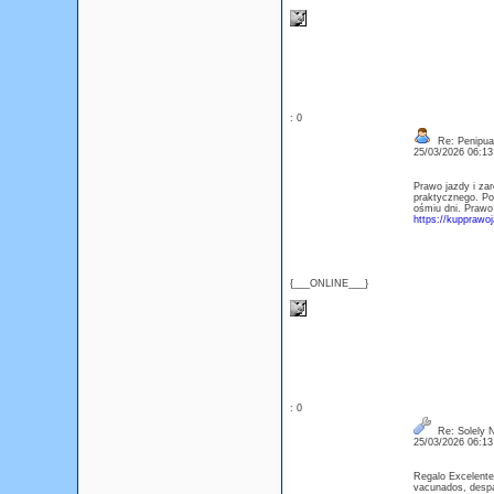
: 0
Re: Penipuan
25/03/2026 06:1
Prawo jazdy i zar
praktycznego. Po
ośmiu dni. Prawo 
https://kupprawo
{___ONLINE___}
: 0
Re: Solely N
25/03/2026 06:1
Regalo Excelente
vacunados, despar