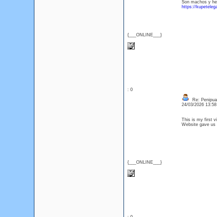
Son machos y he
https://kupetele
{___ONLINE___}
: 0
Re: Penipuan
24/03/2026 13:5
This is my first v
Website gave us
{___ONLINE___}