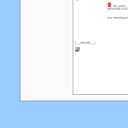
: 0
Re: stitch
24/03/2026 13:2
very interesting
{___ONLINE___}