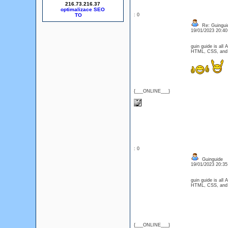
216.73.216.37
optimalizace SEO
: 0
Re: Guingui
19/01/2023 20:4
guin guide is all
HTML, CSS, and J
{___ONLINE___}
: 0
Guinguide
19/01/2023 20:3
guin guide is all
HTML, CSS, and J
{___ONLINE___}