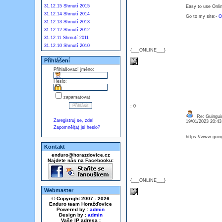
31.12.15 Shrnutí 2015
Easy to use Onlin
31.12.14 Shrnutí 2014
Go to my site:-
O
31.12.13 Shrnutí 2013
31.12.12 Shrnutí 2012
31.12.11 Shrnutí 2011
31.12.10 Shrnutí 2010
{___ONLINE___}
Přihlášení
Přihlašovací jméno:
Heslo:
zapamatovat
: 0
Re: Guingui
Zaregistruj se, zde!
19/01/2023 20:4
Zapomněl(a) jsi heslo?
https://www.guing
Kontakt
enduro@horazdovice.cz
Najdete nás na Facebooku:
{___ONLINE___}
Webmaster
© Copyright 2007 - 2026
Enduro team Horažďovice
Powered by :
admin
Design by :
admin
Vaše IP adresa :