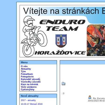
Menu
O nás
Aktuality
Tým
Fotoalbum
Fotogalerie
Kalendář závodů
Výsledky závodů
Kam na trénink
Vaše podpora
Cyklovýlety
: 0
Nové aktuality
Re: Escorts
2017 - aktuality
20/01/2023 06:4
10.03.17 Shrnutí 2016