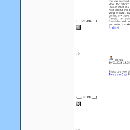
that i’m satisfie
ideal, the article
i would leave my 
hold visiting thi
cross in here . S
smiling yr~ there 
friends. I am conf
{___ONLINE___}
found this and got
you write. It mak
먹튀스타
: 0
dishes
19/01/2023 13:5
These are new dis
Twice the Deal
Pi
{___ONLINE___}