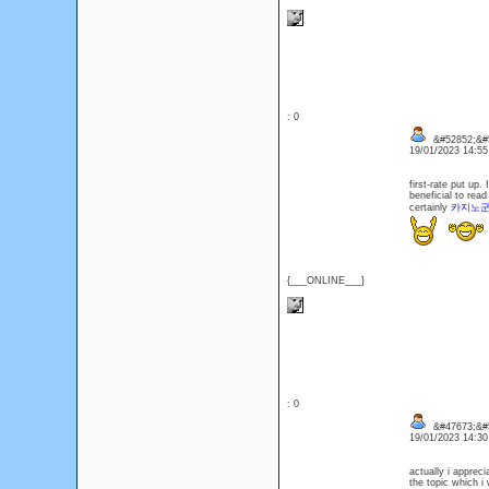
: 0
&#52852;&#5
19/01/2023 14:5
first-rate put up
beneficial to read
certainly
카지노
{___ONLINE___}
: 0
&#47673;&#
19/01/2023 14:3
actually i apprec
the topic which i