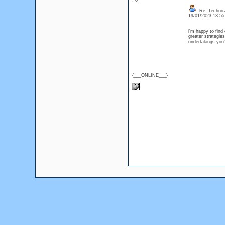
: 0
Re: Technica
19/01/2023 13:5
i'm happy to find
greater strategies
undertakings you
{___ONLINE___}