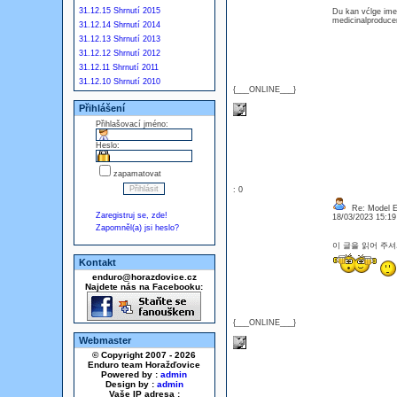
31.12.15 Shrnutí 2015
Du kan vćlge ime
medicinalproduce
31.12.14 Shrnutí 2014
31.12.13 Shrnutí 2013
31.12.12 Shrnutí 2012
31.12.11 Shrnutí 2011
31.12.10 Shrnutí 2010
{___ONLINE___}
Přihlášení
Přihlašovací jméno:
Heslo:
zapamatovat
: 0
Re: Model Es
Zaregistruj se, zde!
18/03/2023 15:1
Zapomněl(a) jsi heslo?
이 글을 읽어 주셔서 
Kontakt
enduro@horazdovice.cz
Najdete nás na Facebooku:
{___ONLINE___}
Webmaster
© Copyright 2007 - 2026
Enduro team Horažďovice
Powered by :
admin
Design by :
admin
Vaše IP adresa :