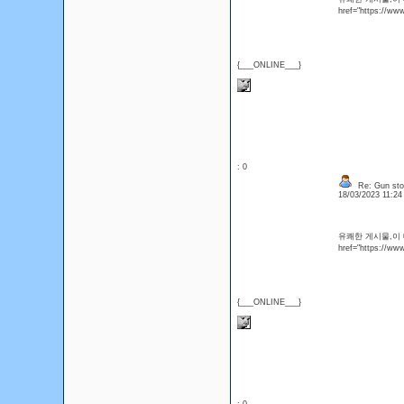
href="https://w
{___ONLINE___}
: 0
Re: Gun sto
18/03/2023 11:2
유쾌한 게시물,이
href="https://w
{___ONLINE___}