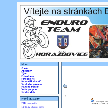
Menu
O nás
Aktuality
Tým
Fotoalbum
Fotogalerie
Kalendář závodů
Výsledky závodů
Kam na trénink
Vaše podpora
Cyklovýlety
: 0
Nové aktuality
kamagra da
2017 - aktuality
19/03/2023 09:2
10.03.17 Shrnutí 2016