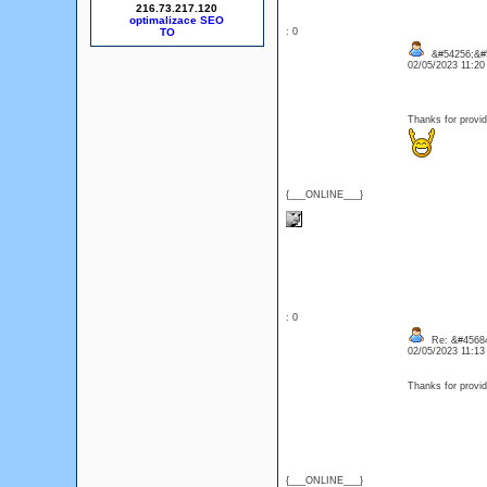
216.73.217.120
optimalizace SEO
: 0
&#54256;&#
02/05/2023 11:2
Thanks for provid
{___ONLINE___}
: 0
Re: &#45684
02/05/2023 11:1
Thanks for provid
{___ONLINE___}