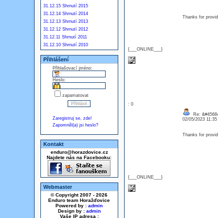
31.12.15 Shrnutí 2015
31.12.14 Shrnutí 2014
Thanks for provid
31.12.13 Shrnutí 2013
31.12.12 Shrnutí 2012
31.12.11 Shrnutí 2011
31.12.10 Shrnutí 2010
{___ONLINE___}
Přihlášení
Přihlašovací jméno:
Heslo:
zapamatovat
: 0
Re: &#45684
Zaregistruj se, zde!
02/05/2023 11:3
Zapomněl(a) jsi heslo?
Thanks for provid
Kontakt
enduro@horazdovice.cz
Najdete nás na Facebooku:
{___ONLINE___}
Webmaster
© Copyright 2007 - 2026
Enduro team Horažďovice
Powered by :
admin
Design by :
admin
Vaše IP adresa :