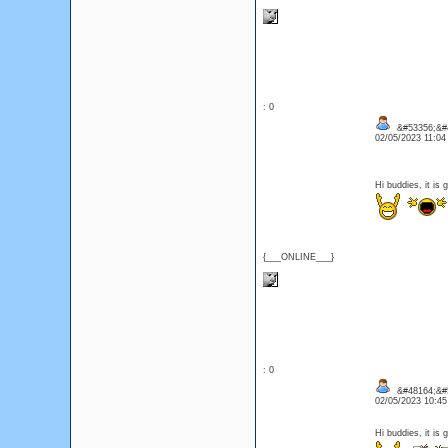
: 0
&#53356;&#
02/05/2023 11:0
Hi buddies, it is 
{___ONLINE___}
: 0
&#48164;&#5
02/05/2023 10:4
Hi buddies, it is 