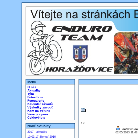
Menu
O nás
Aktuality
Tým
Fotoalbum
Fotogalerie
Kalendář závodů
Výsledky závodů
Kam na trénink
Vaše podpora
Cyklovýlety
: 0
Nové aktuality
&#48660;&#
2017 - aktuality
02/05/2023 11:4
10.03.17 Shrnutí 2016