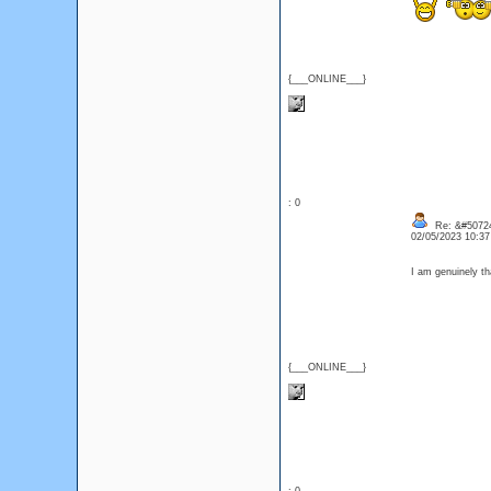
{___ONLINE___}
: 0
Re: &#50724
02/05/2023 10:3
I am genuinely th
{___ONLINE___}