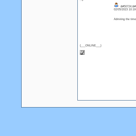
: 0
&#50724;&#
02/05/2023 10:1
Admiring the time 
{___ONLINE___}