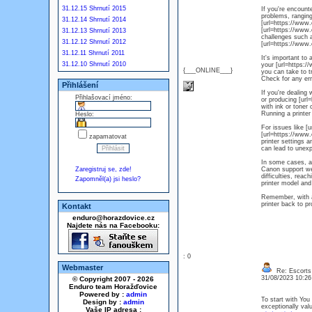
31.12.15 Shrnutí 2015
If you're encount
problems, ranging
31.12.14 Shrnutí 2014
[url=https://www.
[url=https://www.
31.12.13 Shrnutí 2013
challenges such a
31.12.12 Shrnutí 2012
[url=https://www.
31.12.11 Shrnutí 2011
It's important to
31.12.10 Shrnutí 2010
your [url=https://
{___ONLINE___}
you can take to t
Check for any err
Přihlášení
If you're dealing 
Přihlašovací jméno:
or producing [url
with ink or toner 
Running a printer
Heslo:
For issues like [u
[url=https://www.
zapamatovat
printer settings 
can lead to unexp
In some cases, a s
Zaregistruj se, zde!
Canon support web
difficulties, rea
Zapomněl(a) jsi heslo?
printer model and
Remember, with a 
printer back to pr
Kontakt
enduro@horazdovice.cz
Najdete nás na Facebooku:
: 0
Webmaster
Re: Escorts
31/08/2023 10:2
© Copyright 2007 - 2026
Enduro team Horažďovice
Powered by :
admin
To start with You
Design by :
admin
exceptionally val
Vaše IP adresa :