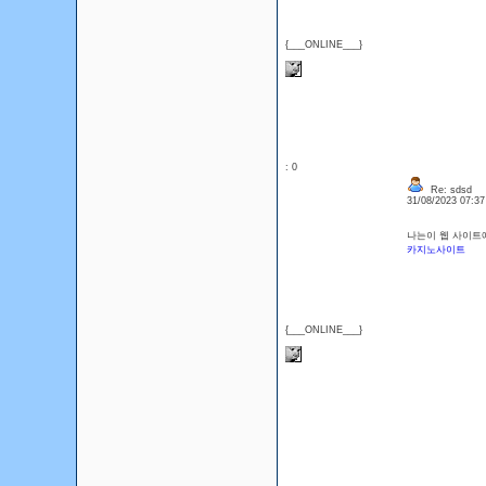
{___ONLINE___}
: 0
Re: sdsd
31/08/2023 07:3
나는이 웹 사이트에
카지노사이트
{___ONLINE___}