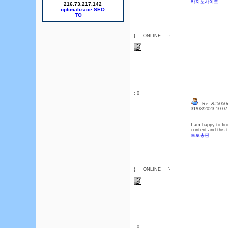
카지노사이트
216.73.217.142
optimalizace SEO
{___ONLINE___}
: 0
Re: &#50504
31/08/2023 10:0
I am happy to find
content and this 
토토총판
{___ONLINE___}
: 0