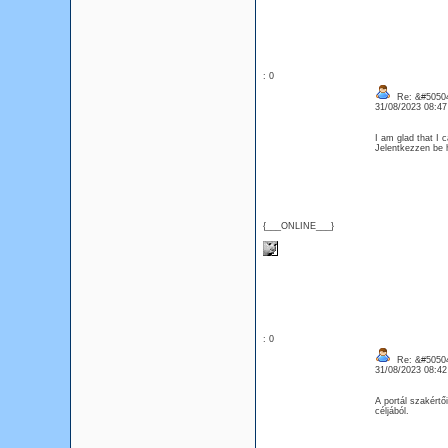
: 0
Re: &#50504
31/08/2023 08:4
I am glad that I 
Jelentkezzen be 
{___ONLINE___}
: 0
Re: &#50504
31/08/2023 08:4
A portál szakért
céljából.