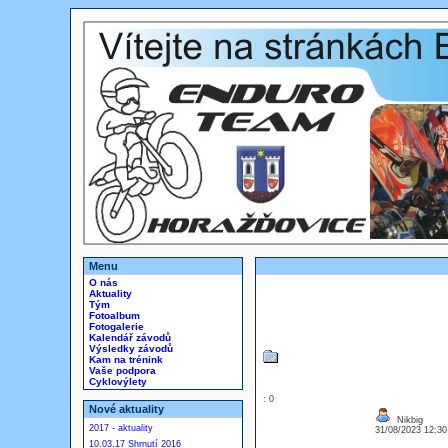
Menu
O nás
Aktuality
Tým
Fotoalbum
Fotogalerie
Kalendář závodů
Výsledky závodů
Kam na trénink
Vaše podpora
Cyklovýlety
: 0
Nové aktuality
Nikbig
2017 - aktuality
31/08/2023 12:3
10.03.17 Shrnutí 2016