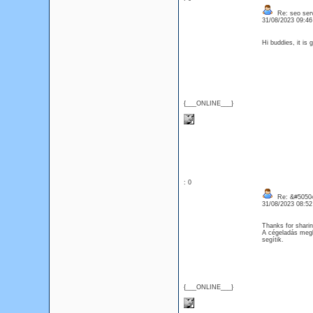
Re: seo ser
31/08/2023 09:4
Hi buddies, it is 
{___ONLINE___}
: 0
Re: &#50504
31/08/2023 08:5
Thanks for sharin
A cégeladás megb
segítik.
{___ONLINE___}